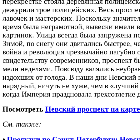
перекрестке стояла деревянная полицейска
дежурили трое полицейских. Весь проспе
лавочек и мастерских. Поскольку значител
время была неграмотной, вывески имели 
картинок. Улица всегда была запружена п
Зимой, по снегу они двигались быстрее, ч
война и революция чрезвычайно пагубно о
свидетельству современников, проспект был
мели неделями. Повсюду валялись неубра
издохших от голода. В наши дни Невский 
нарядный, ничуть не хуже, чем в «лучший 
когда Империя праздновала трехсотлетие 
Посмотреть
Невский проспект на карте
См. также:
•
Прогулки по Санкт-Петербургу: Невск