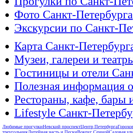
Прогулки по Санкт-Пет
Фото Санкт-Петербурга
Экскурсии по Санкт-Пе
Карта Санкт-Петербург
Музеи, галереи и театр
Гостиницы и отели Сан
Полезная информация о
Рестораны, кафе, бары 
Lifestyle Санкт-Петерб
Любимые прогулки
Невский проспект
Центр Петербурга
Горохо
треугольник
Литейная часть и Пески
Вокруг Сенной
Садовая ул