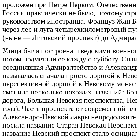
проложен при Петре Первом. Отечественны
России практически не было, поэтому стр
руководством иностранца. Француз Жан Б
через лес и луга четырехкилометровый пу
(ныне — Лиговский проспект) до Адмирал
Улица была построена шведскими военноп
потом подметали её каждую субботу. Снач
соединявшая Адмиралтейство и Александ
называлась сначала просто дорогой к Не
перспективной дорогой к Невскому монаст
сменила несколько похожих названий: Бо
дорога, Большая Невская перспектива, Нев
года). Часть проспекта от современной п
Александро-Невской лавры непродолжитель
носила название Старая Невская Перспект
название Невский проспект стало официа