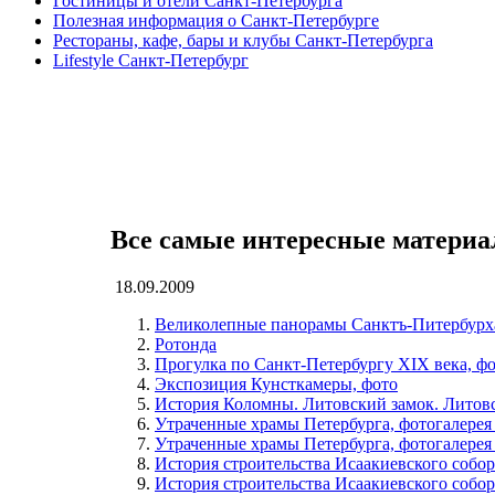
Гостиницы и отели Санкт-Петербурга
Полезная информация о Санкт-Петербурге
Рестораны, кафе, бары и клубы Санкт-Петербурга
Lifestyle Санкт-Петербург
Все самые интересные матери
18.09.2009
Великолепные панорамы Санктъ-Питербурха
Ротонда
Прогулка по Санкт-Петербургу XIX века, фо
Экспозиция Кунсткамеры, фото
История Коломны. Литовский замок. Литовс
Утраченные храмы Петербурга, фотогалере
Утраченные храмы Петербурга, фотогалере
История строительства Исаакиевского собо
История строительства Исаакиевского собо