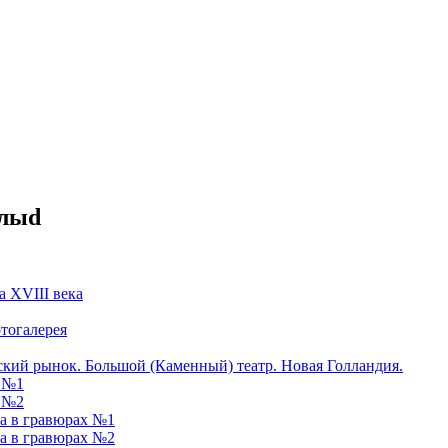
алыd
 XVIII века
тогалерея
кий рынок. Большой (Каменный) театр. Новая Голландия.
я №1
я №2
ра в гравюрах №1
ра в гравюрах №2