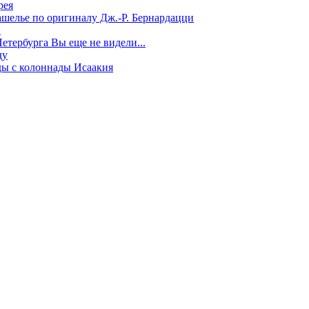
рея
ашелье по оригиналу Дж.-Р. Бернардацци
ы
етербурга Вы еще не видели...
ду
ды с колоннады Исаакия