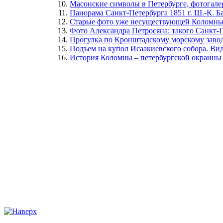
Масонские символы в Петербурге, фотогале
Панорама Санкт-Петербурга 1851 г. Ш.-К. Б
Старые фото уже несуществующей Коломн
Фото Александра Петросяна: такого Санкт-П
Прогулка по Кронштадскому морскому заво
Подъем на купол Исаакиевского собора. Ви
История Коломны – петербургской окраины