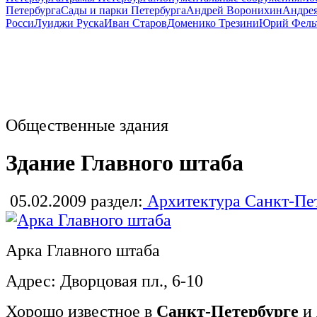
Петербурга
Сады и парки Петербурга
Андрей Воронихин
Андрея
Росси
Луиджи Руска
Иван Старов
Доменико Трезини
Юрий Фель
Общественные здания
Здание Главного штаба
05.02.2009
раздел:
Архитектура Санкт-Пе
Арка Главного штаба
Адрес: Дворцовая пл., 6-10
Хорошо известное в
Санкт-Петербурге
и 