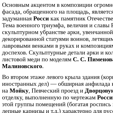
Основным акцентом в композиции огромн
фасада, обращенного на площадь, является
задуманная
Росси
как памятник Отечестве
Тема военного триумфа, величия и славы 
скульптурном убранстве арки, увенчанно
декорированной статуями воинов, летящи
лавровыми венками в руках и композиция
доспехов. Скульптурные детали арки и к
листовой меди по моделям
С. С. Пименов
Малиновского
.
Во втором этаже левого крыла здания (кор
иностранных дел) — обширная анфилада 
на
Мойку
, Певческий проезд и
Дворцову
отделку, выполненную по чертежам
Росси
этой группы помещений (богатая роспись 
лепные карнизы и т.д.) характерно для рус