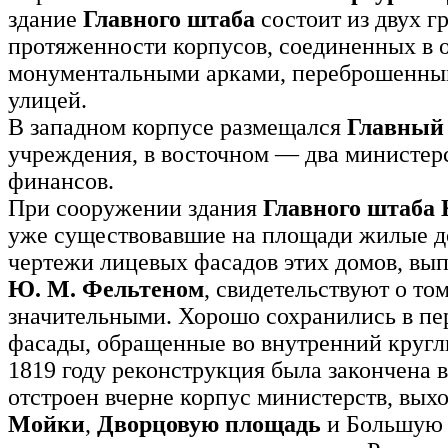
здание
Главного штаба
состоит из двух г
протяженности корпусов, соединенных в 
монументальными арками, переброшенны
улицей.
В западном корпусе размещался
Главный
учреждения, в восточном — два министерс
финансов.
При сооружении здания
Главного штаба К
уже существовавшие на площади жилые д
чертежи лицевых фасадов этих домов, вы
Ю. М. Фельтеном
, свидетельствуют о то
значительными. Хорошо сохранились в п
фасады, обращенные во внутренний кругл
1819 году реконструкция была закончена в 
отстроен вчерне корпус министерств, вы
Мойки
,
Дворцовую площадь
и Большую 