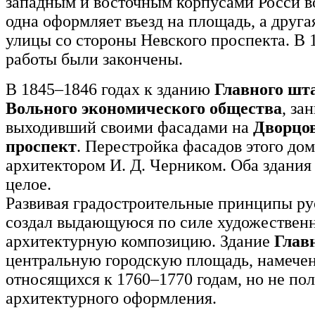
западным и восточным корпусами Росси во
одна оформляет въезд на площадь, а друга
улицы со стороны Невского проспекта. В 
работы были закончены.
В 1845–1846 годах к зданию
Главного шт
Вольного экономического общества
, за
выходивший своими фасадами на
Дворцо
проспект
. Перестройка фасадов этого до
архитектором И. Д. Черником. Оба здания
целое.
Развивая градостроительные принципы ру
создал выдающуюся по силе художественн
архитектурную композицию. Здание
Глав
центральную городскую площадь, намечен
относящихся к 1760–1770 годам, но не п
архитектурного оформления.