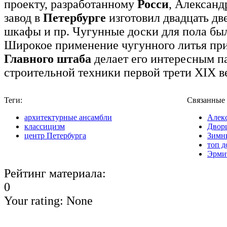
проекту, разработанному
Росси
, Алексан
завод в
Петербурге
изготовил двадцать дв
шкафы и пр. Чугунные доски для пола был
Широкое применение чугунного литья пр
Главного штаба
делает его интересным п
строительной техники первой трети XIX в
Теги:
Связанные 
архитектурные ансамбли
Алекс
классицизм
Двор
центр Петербурга
Зимн
топ д
Эрми
Рейтинг материала:
0
Your rating:
None