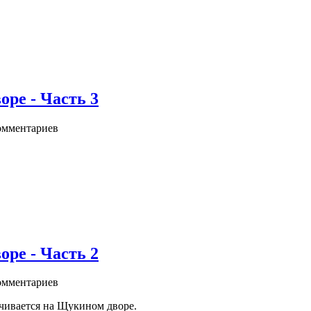
ре - Часть 3
мментариев
ре - Часть 2
мментариев
очивается на Щукином дворе.