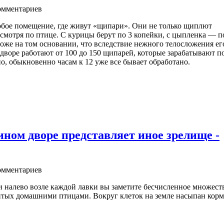
мментариев
собое помещение, где живут «щипари». Они не только щиплют
 смотря по птице. С курицы берут по 3 копейки, с цыпленка — п
ороже на том основании, что вследствие нежного телосложения ег
дворе работают от 100 до 150 щипарей, которые зарабатывают п
о, обыкновенно часам к 12 уже все бывает обработано.
ном дворе представляет иное зрелище -
мментариев
 налево возле каждой лавки вы заметите бесчисленное множест
итых домашними птицами. Вокруг клеток на земле насыпан корм