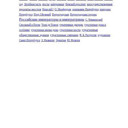
неосуществленные
сад
Литейная часть
мосты
набережные
Невский проспект
проекты мостов
основание Петербурга
Николай I
О. Монферран
панорама
Петербурга
Петр I Великий
Петроградская
Петроградская сторона
Российские императоры и императрицы
С. Чевакинский
утраченные дворцы
Смольный и Пески
Тома де Томон
утраченные дома и
утраченные
особняки
утраченные жилые дома
утраченные мосты
общественные здания
утраченные святыни
Ф.-Б. Растрелли
художники
Санкт-Петербурга
Э. Фальконе
Эрмитаж
Ю. Фельтен