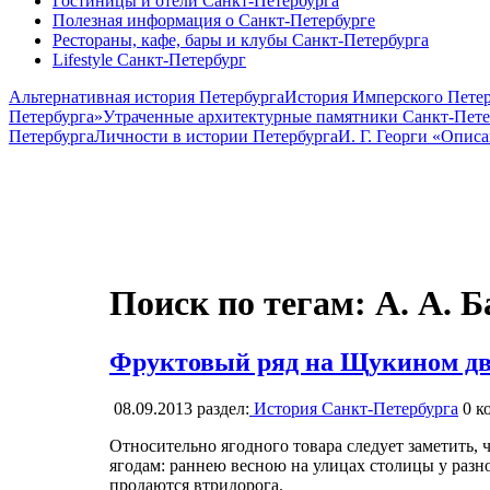
Гостиницы и отели Санкт-Петербурга
Полезная информация о Санкт-Петербурге
Рестораны, кафе, бары и клубы Санкт-Петербурга
Lifestyle Санкт-Петербург
Альтернативная история Петербурга
История Имперского Петер
Петербурга»
Утраченные архитектурные памятники Санкт-Пете
Петербурга
Личности в истории Петербурга
И. Г. Георги «Опис
Поиск по тегам: А. А. 
Фруктовый ряд на Щукином дво
08.09.2013
раздел:
История Санкт-Петербурга
0
ко
Относительно ягодного товара следует заметить, 
ягодам: раннею весною на улицах столицы у разн
продаются втридорога.