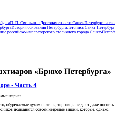
бурга
П. П. Свиньин. «Достопамятности Санкт-Петербурга и его
рбурга
История основания Петербурга
Летопись Санкт-Петербург
ание российско-императорского столичного города Санкт-Петерб
Бахтиаров «Брюхо Петербурга»
ре - Часть 4
мментариев
что, обуреваемые духом наживы, торговцы не дают даже поспеть
осчиков появляются совсем незрелые вишни, которые, однако,