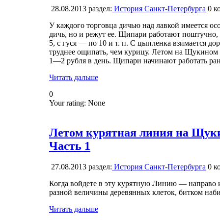
28.08.2013
раздел:
История Санкт-Петербурга
0
ко
У каждого торговца дичью над лавкой имеется о
дичь, но и режут ее. Щипари работают поштучно,
5, с гуся — по 10 и т. п. С цыпленка взимается д
труднее ощипать, чем курицу. Летом на Щукином 
1—2 рубля в день. Щипари начинают работать ран
Читать дальше
0
Your rating:
None
Летом курятная линия на Щуки
Часть 1
27.08.2013
раздел:
История Санкт-Петербурга
0
ко
Когда войдете в эту курятную Линию — направо и
разной величины деревянных клеток, битком наб
Читать дальше