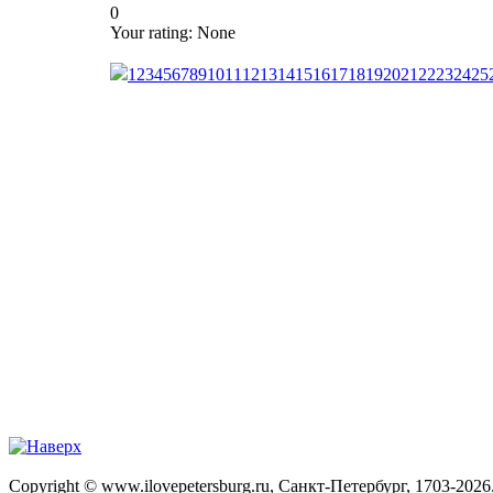
0
Your rating:
None
1
2
3
4
5
6
7
8
9
10
11
12
13
14
15
16
17
18
19
20
21
22
23
24
25
Copyright © www.ilovepetersburg.ru, Санкт-Петербург, 1703-2026