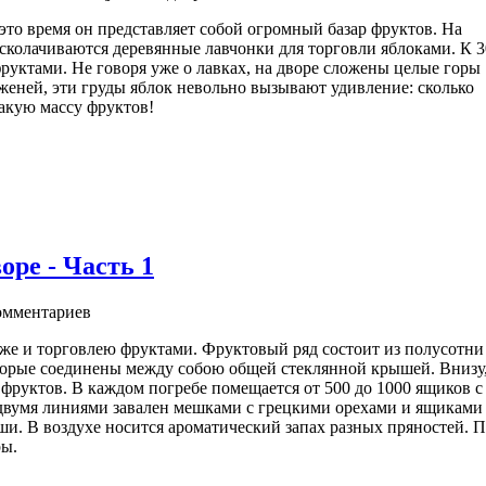
то время он представляет собой огромный базар фруктов. На
, сколачиваются деревянные лавчонки для торговли яблоками. К 3
руктами. Не говоря уже о лавках, на дворе сложены целые горы
аженей, эти груды яблок невольно вызывают удивление: сколько
такую массу фруктов!
ре - Часть 1
мментариев
же и торговлею фруктами. Фруктовый ряд состоит из полусотни
торые соединены между собою общей стеклянной крышей. Внизу
 фруктов. В каждом погребе помещается от 500 до 1000 ящиков с
вумя линиями завален мешками с грецкими орехами и ящиками
и. В воздухе носится ароматический запах разных пряностей. 
ры.