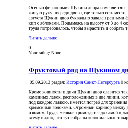
Осенью физиономия Щукина двора изменяется: в э
живую руку посреди двора, где только есть место
августа Щукин двор буквально завален разными ф
кип с яблоками. Подымаясь на высоту от 3 до 4 с
труда потребовалось, чтобы вырастить и собрать 
Читать дальше
0
Your rating:
None
Фруктовый ряд на Щукином дво
05.09.2013
раздел:
История Санкт-Петербурга
0
ко
Кроме живности и дичи Щукин двор славится так
каменных лавок, расположенных в две линии, ко
под каждою лавкою, имеется погреб для хранения
крымскими яблоками. Огромный коридор между д
изюмом. Груды мешков громоздятся до самой крыш
всему видно, что тут собраны колониальные това
Читать дальше