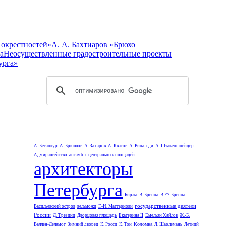
 окрестностей»
А. А. Бахтиаров «Брюхо
а
Неосуществленные градостроительные проекты
урга»
А. Бетанкур
А. Брюллов
А. Захаров
А. Квасов
А. Ринальди
А. Штакеншнейдер
Адмиралтейство
ансамбль центральных площадей
архитекторы
Петербурга
Биржа
В. Бренна
В. Ф. Бренна
государственные деятели
Васильевский остров
вельможи
Г.-И. Маттарнови
России
Д. Трезини
Дворцовая площадь
Екатерина II
Емельян Хайлов
Ж.-Б.
Коломна
Валлен-Деламот
Зимний дворец
К. Росси
К. Тон
Л. Шарлемань
Летний