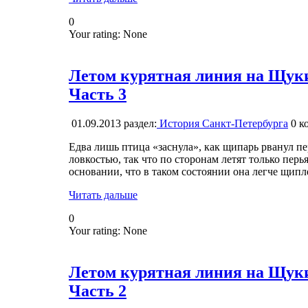
0
Your rating:
None
Летом курятная линия на Щуки
Часть 3
01.09.2013
раздел:
История Санкт-Петербурга
0
ко
Едва лишь птица «заснула», как щипарь рванул пе
ловкостью, так что по сторонам летят только пер
основании, что в таком состоянии она легче щипле
Читать дальше
0
Your rating:
None
Летом курятная линия на Щуки
Часть 2