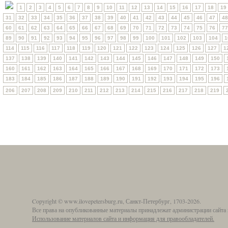
1
2
3
4
5
6
7
8
9
10
11
12
13
14
15
16
17
18
19
31
32
33
34
35
36
37
38
39
40
41
42
43
44
45
46
47
48
60
61
62
63
64
65
66
67
68
69
70
71
72
73
74
75
76
77
89
90
91
92
93
94
95
96
97
98
99
100
101
102
103
104
1
114
115
116
117
118
119
120
121
122
123
124
125
126
127
1
137
138
139
140
141
142
143
144
145
146
147
148
149
150
160
161
162
163
164
165
166
167
168
169
170
171
172
173
183
184
185
186
187
188
189
190
191
192
193
194
195
196
206
207
208
209
210
211
212
213
214
215
216
217
218
219
Copyright © www.ilovepetersburg.ru, Санкт-Петербург, 1703-2026.
Все права на опубликованные материалы принадлежат администрации сайта 
Использование материалов сайта и информация для правообладателей.