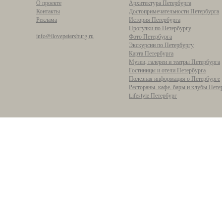
О проекте
Архитектура Петербурга
Контакты
Достопримечательности Петербурга
Реклама
История Петербурга
Прогулки по Петербургу
info@ilovepetersburg.ru
Фото Петербурга
Экскурсии по Петербургу
Карта Петербурга
Музеи, галереи и театры Петербурга
Гостиницы и отели Петербурга
Полезная информация о Петербурге
Рестораны, кафе, бары и клубы Пете
Lifestyle Петербург