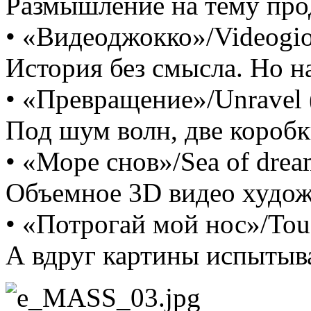
Размышление на тему прод
• «Видеоджокко»/Videogiocc
История без смысла. Но н
• «Превращение»/Unravel (
Под шум волн, две коробк
• «Море снов»/Sea of drea
Объемное 3D видео худож
• «Потрогай мой нос»/Tou
А вдруг картины испытыва