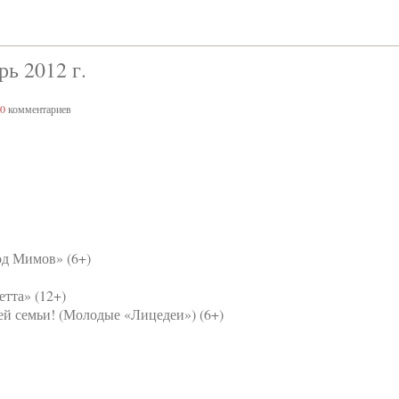
ь 2012 г.
0
комментариев
од Мимов» (6+)
етта» (12+)
сей семьи! (Молодые «Лицедеи») (6+)