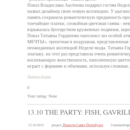
Показ Владислава Аксёнова подарил гостям Неде
назвал дизайнер свою новую коллекцию. У цыганок
память сохранила романтическую преданность про
тончайшие платки, спокойная цветовая гамма - не
взрывалась бунтарством кружевных подвязок, коро
Показ Татьяны Гордиенко наполнил зал особой ат
МЕЧТЫ», трепетная и воздушная, представленная з
неожиданных коллекций Недели моды. Татьяна Гор
эпатажу, на этот раз представила очень романтич
воспевающую женственность, наполненную цветом 
играет с формами и объемами, используя сложные 
Читать дальше
0
Your rating:
None
13.10 THE PARTY: FISH, GAVRI
12.10.2012
раздел:
Новости Санкт-Петербурга
0
комментар