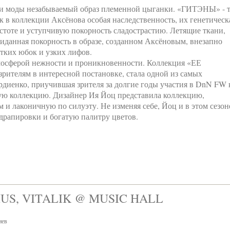
ли моды незабываемый образ племенной цыганки. «ГИТЭНЫ» - 
 в коллекции Аксёнова особая наследственность, их генетическ
стоте и уступчивую покорность сладострастию. Летящие ткани,
виданная покорность в образе, созданном Аксёновым, внезапно
тких юбок и узких лифов.
мосферой нежности и проникновенности. Коллекция «ЕЕ
рителям в интересной постановке, стала одной из самых
диенко, приучившая зрителя за долгие годы участия в DnN FW 
ную коллекцию. Дизайнер Ия Йоц представила коллекцию,
и лаконичную по силуэту. Не изменяя себе, Йоц и в этом сезон
драпировки и богатую палитру цветов.
LIUS, VITALIK @ MUSIC HALL
иев