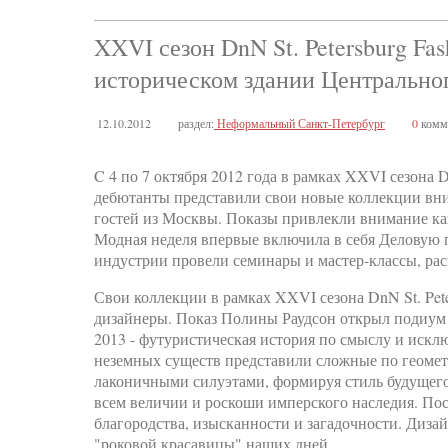
XXVI сезон DnN St. Petersburg Fa
историческом здании Центральног
12.10.2012
раздел:
Неформальный Санкт-Петербург
0
комм
C 4 по 7 октября 2012 года в рамках XXVI сезона 
дебютанты представили свои новые коллекции вн
гостей из Москвы. Показы привлекли внимание ка
Модная неделя впервые включила в себя Деловую 
индустрии провели семинары и мастер-классы, ра
Свои коллекции в рамках XXVI сезона DnN St. Pet
дизайнеры. Показ Полины Раудсон открыл подиу
2013 - футуристическая история по смыслу и искл
неземных существ представили сложные по геометр
лаконичными силуэтами, формируя стиль будущего
всем величии и роскоши имперского наследия. По
благородства, изысканности и загадочности. Дизайн
"роковой красавицы" наших дней.