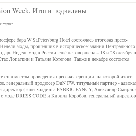
hion Week. Итоги подведены
ентариев
осфере бара W St.Petersburg Hotel состоялась итоговая пресс-
й Недели моды, прошедших в историческом здании Центрального
дарь Недель мод в России, ещё не завершена – 18 и 28 октября 
тас Лопаткин и Татьяна Котегова. Также в декабре состоится
кте стал местом проведения пресс-коференции, на которой итоги
е, генеральный продюсер DnN FW, титульный партнер - адвока
ый директор фэшн-холдинга FABRIC FANCY, Александр Смирнов
ла о моде DRESS CODE и Кирилл Коробов, генеральный директор