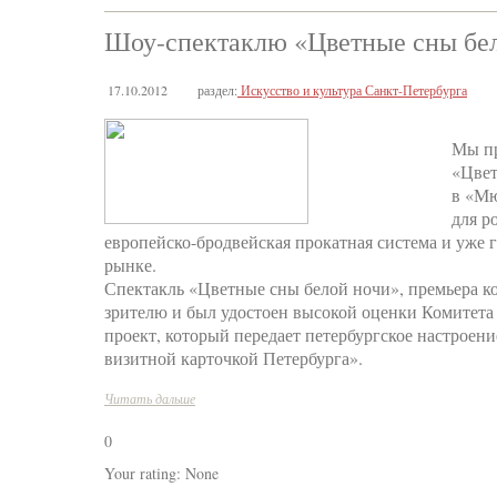
Шоу-спектаклю «Цветные сны бел
17.10.2012
раздел:
Искусство и культура Санкт-Петербурга
Мы пр
«Цвет
в «Мю
для р
европейско-бродвейская прокатная система и уже 
рынке.
Спектакль «Цветные сны белой ночи», премьера кот
зрителю и был удостоен высокой оценки Комитета
проект, который передает петербургское настроени
визитной карточкой Петербурга».
Читать дальше
0
Your rating:
None