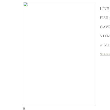
LINE
FISH
GAVR
VITA
✓ V.I
Читать
0