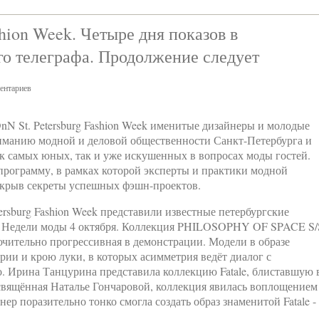
shion Week. Четыре дня показов в
о телеграфа. Продолжение следует
ентариев
DnN St. Petersburg Fashion Week именитые дизайнеры и молодые
иманию модной и деловой общественности Санкт-Петербурга и
к самых юных, так и уже искушенных в вопросах моды гостей.
программу, в рамках которой эксперты и практики модной
скрыв секреты успешных фэшн-проектов.
ersburg Fashion Week представили известные петербургские
м Недели моды 4 октября. Коллекция PHILOSOPHY OF SPACE S/
ючительно прогрессивная в демонстрации. Модели в образе
ии и крою луки, в которых асимметрия ведёт диалог с
. Ирина Танцурина представила коллекцию Fatale, блиставшую 
свящённая Наталье Гончаровой, коллекция явилась воплощением
ер поразительно тонко смогла создать образ знаменитой Fatale -