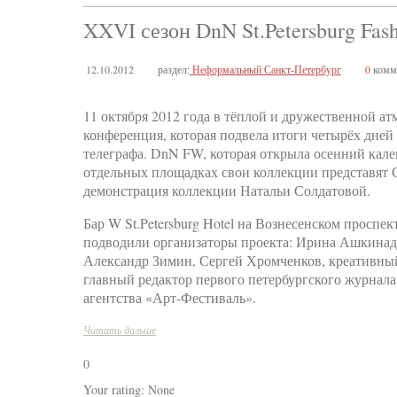
XXVI сезон DnN St.Petersburg Fas
12.10.2012
раздел:
Неформальный Санкт-Петербург
0
комм
11 октября 2012 года в тёплой и дружественной атм
конференция, которая подвела итоги четырёх дне
телеграфа. DnN FW, которая открыла осенний кален
отдельных площадках свои коллекции представят С
демонстрация коллекции Натальи Солдатовой.
Бар W St.Petersburg Hotel на Вознесенском проспе
подводили организаторы проекта: Ирина Ашкинадз
Александр Зимин, Сергей Хромченков, креативн
главный редактор первого петербургского журна
агентства «Арт-Фестиваль».
Читать дальше
0
Your rating:
None