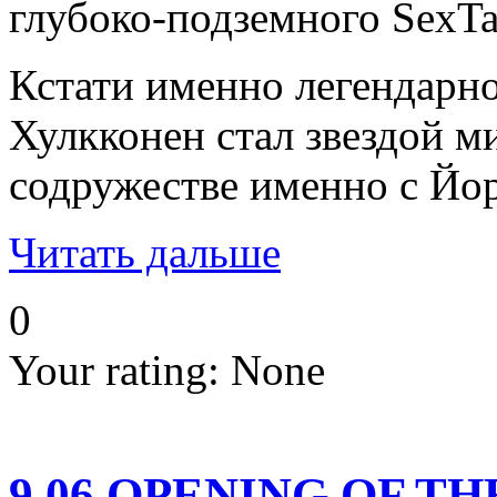
глубоко-подземного SexTa
Кстати именно легендарно
Хулкконен стал звездой м
содружестве именно с Йо
Читать дальше
0
Your rating:
None
9.06 OPENING OF T