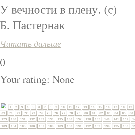
У вечности в плену. (с)
Б. Пастернак
Читать дальше
0
Your rating:
None
1
2
3
4
5
6
7
8
9
10
11
12
13
14
15
16
17
18
19
69
70
71
72
73
74
75
76
77
78
79
80
81
82
83
84
85
86
129
130
131
132
133
134
135
136
137
138
139
140
141
142
1
183
184
185
186
187
188
189
190
191
192
193
194
195
196
1