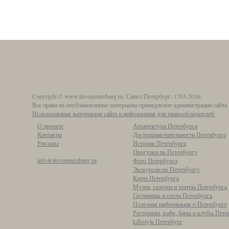
Copyright © www.ilovepetersburg.ru, Санкт-Петербург, 1703-2026.
Все права на опубликованные материалы принадлежат администрации сайта 
Использование материалов сайта и информация для правообладателей.
О проекте
Архитектура Петербурга
Контакты
Достопримечательности Петербурга
Реклама
История Петербурга
Прогулки по Петербургу
info@ilovepetersburg.ru
Фото Петербурга
Экскурсии по Петербургу
Карта Петербурга
Музеи, галереи и театры Петербурга
Гостиницы и отели Петербурга
Полезная информация о Петербурге
Рестораны, кафе, бары и клубы Пете
Lifestyle Петербург