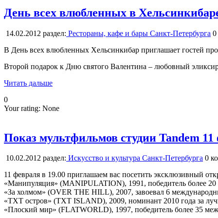
День всех влюбленных в Хельсинкибар
14.02.2012
раздел:
Рестораны, кафе и бары Санкт-Петербурга
0
В День всех влюбленных Хельсинкибар приглашает гостей пров
Второй подарок к Дню святого Валентина – любовный эликсир д
Читать дальше
0
Your rating:
None
Показ мультфильмов студии Tandem 11
10.02.2012
раздел:
Искусство и культура Санкт-Петербурга
0
ко
11 февраля в 19.00 приглашаем вас посетить эксклюзивный от
«Манипуляция» (MANIPULATION), 1991, победитель более 20
«За холмом» (OVER THE HILL), 2007, завоевал 6 международн
«TXT остров» (TXT ISLAND), 2009, номинант 2010 года за лучши
«Плоский мир» (FLATWORLD), 1997, победитель более 35 меж