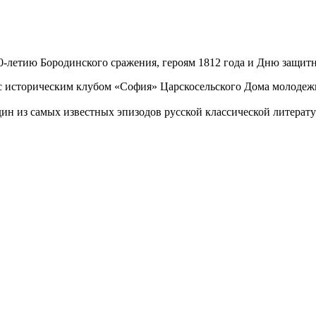
00-летию Бородинского сражения, героям 1812 года и Дню защит
 историческим клубом «София» Царскосельского Дома молодежи 
н из самых известных эпизодов русской классической литератур