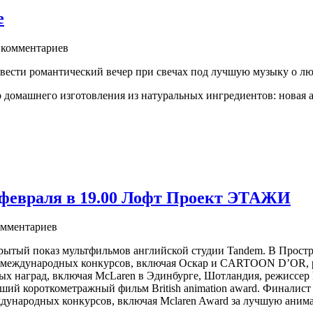
е
комментариев
ести романтический вечер при свечах под лучшую музыку о люб
омашнего изготовления из натуральных ингредиентов: новая аро
 февраля в 19.00 Лофт Проект ЭТАЖИ
мментариев
крытый показ мультфильмов английской студии Tandem. В Прост
 международных конкурсов, включая Оскар и CARTOON D’OR, р
ых наград, включая McLaren в Эдинбурге, Шотландия, режиссер
й короткометражный фильм British animation award. Финалист фе
дународных конкурсов, включая Mclaren Award за лучшую ани