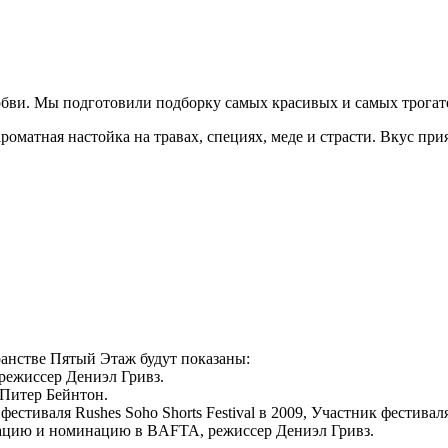
ви. Мы подготовили подборку самых красивых и самых трогатель
матная настойка на травах, специях, меде и страсти. Вкус прия
ранстве Пятый Этаж будут показаны:
ежиссер Дениэл Гривз.
 Питер Бейнтон.
стиваля Rushes Soho Shorts Festival в 2009, Участник фестиваля
мацию и номинацию в BAFTA, режиссер Дениэл Гривз.