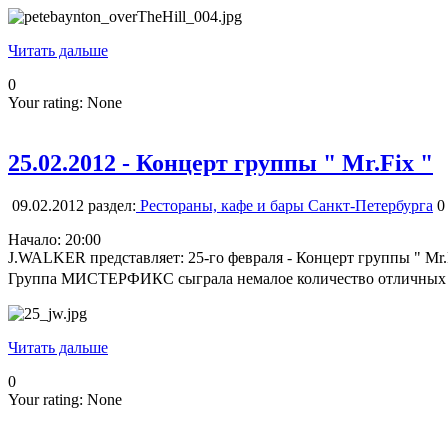
Читать дальше
0
Your rating:
None
25.02.2012 - Концерт группы " Mr.Fix "
09.02.2012
раздел:
Рестораны, кафе и бары Санкт-Петербурга
0
Начало: 20:00
J.WALKER представляет: 25-го февраля - Концерт группы " Mr.
Группа МИСТЕРФИКС сыграла немалое количество отличных песе
Читать дальше
0
Your rating:
None