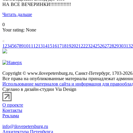
НА ВСЕ ВЕЧЕРИНКИ!!!!!!!!!!!!!!
Читать дальше
0
Your rating:
None
1
2
3
4
5
6
7
8
9
10
11
12
13
14
15
16
17
18
19
20
21
22
23
24
25
26
27
28
29
30
31
32
Copyright © www.ilovepetersburg.ru, Санкт-Петербург, 1703-2026
Все права на опубликованные материалы принадлежат админис
Использование материалов сайта и информация для правооблад
Сделано в дизайн-студии Via Design
О проекте
Контакты
Реклама
info@ilovepetersburg.ru
Архитектура Петербурга