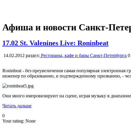
Афиша и новости Санкт-Пете
17.02 St. Valenines Live: Roninbeat
14.02.2012
раздел:
Рестораны, кафе и бары Санкт-Петербурга
0
Roninbeat - без преувеличения самая популярная электронная 
инженер по образованию, и подтвержденному призванию, - чел
Oни много импровизируют на сцене, играя музыку в диапазоне о
Читать дальше
0
Your rating:
None