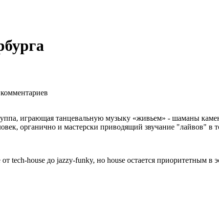
рбурга
комментариев
группа, играющая танцевальную музыку «живьем» - шаманы камен
овек, органично и мастерски приводящий звучание "лайвов" в т
т tech-house до jazzy-funky, но house остается приоритетным в 