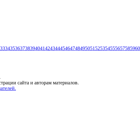
33
34
35
36
37
38
39
40
41
42
43
44
45
46
47
48
49
50
51
52
53
54
55
56
57
58
59
60
.
трации сайта и авторам материалов.
ателей.