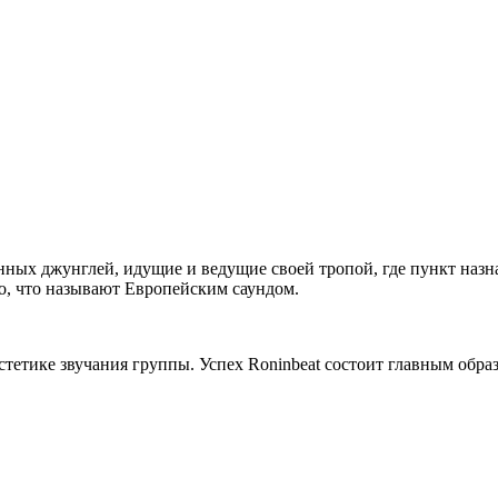
ных джунглей, идущие и ведущие своей тропой, где пункт назнач
о, что называют Европейским саундом.
эстетике звучания группы. Успех Roninbeat состоит главным обра