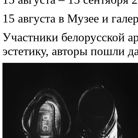
15 августа в Музее и гал
Участники белорусской ар
эстетику, авторы пошли д