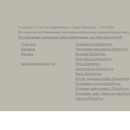
Copyright © www.ilovepetersburg.ru, Санкт-Петербург, 1703-2026.
Все права на опубликованные материалы принадлежат администрации сайта 
Использование материалов сайта и информация для правообладателей.
О проекте
Архитектура Петербурга
Контакты
Достопримечательности Петербурга
Реклама
История Петербурга
Прогулки по Петербургу
info@ilovepetersburg.ru
Фото Петербурга
Экскурсии по Петербургу
Карта Петербурга
Музеи, галереи и театры Петербурга
Гостиницы и отели Петербурга
Полезная информация о Петербурге
Рестораны, кафе, бары и клубы Пете
Lifestyle Петербург