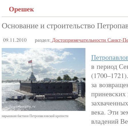
Орешек
Основание и строительство Петропа
09.11.2010
раздел:
Достопримечательности Санкт-Пе
Петропавло
в период С
(1700–1721)
за возвраще
приневских 
захваченных
века. Эти зе
нарышкин бастион Петропавловской крепости
владений Ве