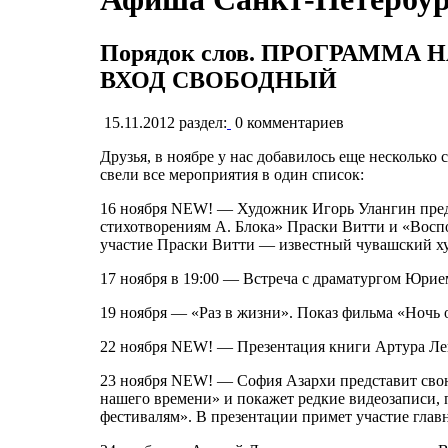
Порядок слов. ПРОГРАММА
ВХОД СВОБОДНЫЙ
15.11.2012
раздел:
0
комментариев
Друзья, в ноябре у нас добавилось еще несколько
свели все мероприятия в один список:
16 ноября NEW! — Художник Игорь Улангин предст
стихотворениям А. Блока» Праски Витти и «Восп
участие Праски Витти — известный чувашский х
17 ноября в 19:00 — Встреча с драматургом Юри
19 ноября — «Раз в жизни». Показ фильма «Ночь 
22 ноября NEW! — Презентация книги Артура Л
23 ноября NEW! — София Азархи представит сво
нашего времени» и покажет редкие видеозаписи,
фестивалям». В презентации примет участие гла