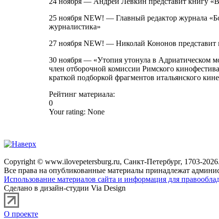
24 ноября — Андрей Левкин представит книгу «В
25 ноября NEW! — Главный редактор журнала «Б
журналистика»
27 ноября NEW! — Николай Кононов представит к
30 ноября — «Утопия утонула в Адриатическом 
член отборочной комиссии Римского кинофестив
краткой подборкой фрагментов итальянского кин
Рейтинг материала:
0
Your rating:
None
Copyright © www.ilovepetersburg.ru, Санкт-Петербург, 1703-2026
Все права на опубликованные материалы принадлежат админис
Использование материалов сайта и информация для правооблад
Сделано в дизайн-студии Via Design
О проекте