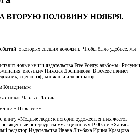
 НА ВТОРУЮ ПОЛОВИНУ НОЯБРЯ.
 событий, о которых спешим доложить. Чтобы было удобнее, мы
авит новые книги издательства Free Poetry: альбомы «Рисунки
оминания, рисунки» Николая Дронникова. В вечере примет
удожник, сценограф, книжный иллюстратор.
ем Клавдиевым
охотника» Чарльза Лотона
еннига «Штрогейм»
ю книгу «Модные люди: к истории художественных жестов
 посвященные петербургскому акционизму 1990-х и «Хармс-
вный редактор Издательства Ивана Лимбаха Ирина Кравцова