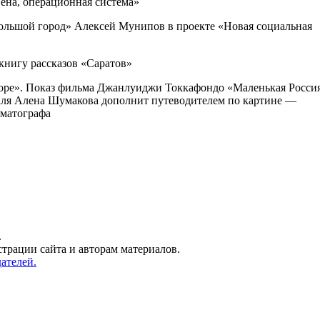
ена, операционная система»
ольшой город» Алексей Мунипов в проекте «Новая социальная
нигу рассказов «Саратов»
море». Показ фильма Джанлуиджи Токкафондо «Маленькая Росси
аля Алена Шумакова дополнит путеводителем по картине —
ематографа
.
трации сайта и авторам материалов.
ателей.