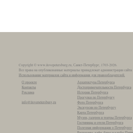
Copyright © www.ilovepetersburg.ru, Санкт-Петербург, 1703-2026.
Все права на опубликованные материалы принадлежат администрации сайта 
Использование материалов сайта и информация для правообладателей.
О проекте
Архитектура Петербурга
Контакты
Достопримечательности Петербурга
Реклама
История Петербурга
Прогулки по Петербургу
info@ilovepetersburg.ru
Фото Петербурга
Экскурсии по Петербургу
Карта Петербурга
Музеи, галереи и театры Петербурга
Гостиницы и отели Петербурга
Полезная информация о Петербурге
Рестораны, кафе, бары и клубы Пете