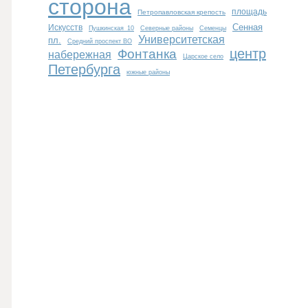
сторона
площадь
Петропавловская крепость
Сенная
Искусств
Пушкинская_10
Северные районы
Семенцы
Университетская
пл.
Средний проспект ВО
центр
Фонтанка
набережная
Царское село
Петербурга
южные районы