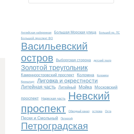
Большая Морская улица
Английская набережная
Большой пр. ПС
Большой проспект ВО
Васильевский
остров
Выборгская сторона
детский театр
Золотой треугольник
Коломна
Каменноостровский проспект
Коломяги
Лиговка и окрестности
Кронштадт
Литейная часть
Мойка
Московский
Литейный
Невский
проспект
Нарвская часть
проспект
Обводный канал
острова
Охта
Пески и Смольный
Петергоф
Петроградская