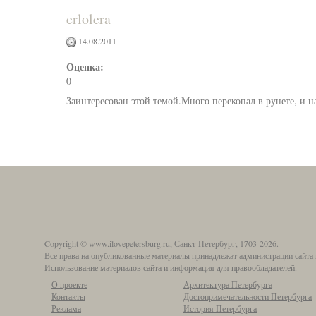
erlolera
14.08.2011
Оценка:
0
Заинтересован этой темой.Много перекопал в рунете, и на
Copyright © www.ilovepetersburg.ru, Санкт-Петербург, 1703-2026.
Все права на опубликованные материалы принадлежат администрации сайта 
Использование материалов сайта и информация для правообладателей.
О проекте
Архитектура Петербурга
Контакты
Достопримечательности Петербурга
Реклама
История Петербурга