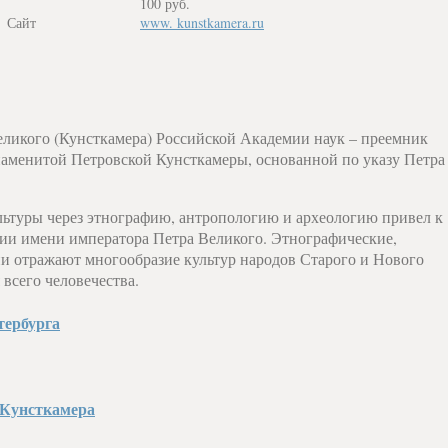
100 руб.
Сайт
www. kunstkamera.ru
еликого (Кунсткамера) Российской Академии наук – преемник
знаменитой Петровской Кунсткамеры, основанной по указу Петра
льтуры через этнографию, антропологию и археологию привел к
ии имени императора Петра Великого. Этнографические,
и отражают многообразие культур народов Старого и Нового
 всего человечества.
тербурга
 Кунсткамера