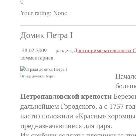
0
Your rating:
None
Домик Петра I
28.02.2009
раздел:
Достопримечательности С
комментариев
Начал
Ограда домика Петра I
больш
Петропавловской крепости
Березов
дальнейшем Городского, а с 1737 го
части) положили «Красные хоромцы
предназначавшиеся для царя.
Их срубили солдаты-плотники за три