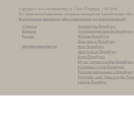
Copyright © www.ilovepetersburg.ru, Санкт-Петербург, 1703-2026.
Все права на опубликованные материалы принадлежат администрации сайта 
Использование материалов сайта и информация для правообладателей.
О проекте
Архитектура Петербурга
Контакты
Достопримечательности Петербурга
Реклама
История Петербурга
Прогулки по Петербургу
info@ilovepetersburg.ru
Фото Петербурга
Экскурсии по Петербургу
Карта Петербурга
Музеи, галереи и театры Петербурга
Гостиницы и отели Петербурга
Полезная информация о Петербурге
Рестораны, кафе, бары и клубы Пете
Lifestyle Петербург