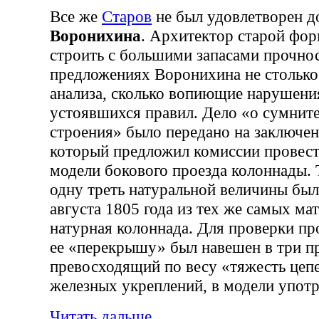
Все же
Старов
не был удовлетворен д
Воронихина
. Архитектор старой фо
строить с большими запасами прочнос
предложениях Воронихина не столько 
анализа, сколько вопиющие нарушени
устоявшихся правил. Дело «о сумнит
строения» было передано на заключен
который предложил комиссии провест
модели бокового проезда колоннады. 
одну треть натуральной величины была
августа 1805 года из тех же самых мат
натурная колоннада. Для проверки пр
ее «перекрышу» был навешен в три пр
превосходящий по весу «тяжесть цепе
железных укреплений, в модели упот
Читать дальше