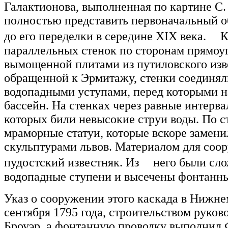
Галактионова, выполненная по картине С
полностью представить первоначальный 
до его переделки в середине XIX века. К
параллельных стенок по сторонам прямоу
вымощенной плитами из путиловского изв
обращенной к Эрмитажу, стенки соединя
водопадными уступами, перед которыми 
бассейн. На стенках через равные интерва
которых били невысокие струи воды. По с
мраморные статуи, которые вскоре замен
скульптурами львов. Материалом для соо
пудостский известняк. Из него были сло
водопадные ступени и высечены фонтанны
Указ о сооружении этого каскада в Нижне
сентября 1795 года, строительством руков
Броуэр, а фонтанную проводку выполнил 