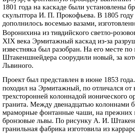
1801 года на каскаде были установлены б
скульптора И. П. Прокофьева. В 1805 году
дополнилось восемью вазами, изготовлен
Воронихина из тивдийского светло-розов
XIX века Эрмитажный каскад из-за разру
известняка был разобран. На его месте по
Штакеншнейдера соорудили новый, за кот
Львиного.
Проект был представлен в июне 1853 год
походил на Эрмитажный, по отличался от 
трехсторонней колоннадой ионического ор
гранита. Между двенадцатью колоннами б
мраморные фонтанные чаши, на прежних 
бронзовые львы. По рисунку А. И. Штаке
гранильная фабрика изготовила из каррар