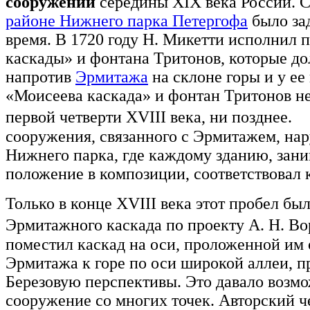
сооружений
середины XIX века России. С
районе Нижнего парка Петергофа
было за
время. В 1720 году Н. Микетти исполнил
каскады» и фонтана Тритонов, которые д
напротив
Эрмитажа
на склоне горы и у ее
«Моисеева каскада» и фонтан Тритонов н
первой четверти XVIII века, ни позднее.
сооружения, связанного с Эрмитажем, на
Нижнего парка, где каждому зданию, зан
положение в композиции, соответствовал 
Только в конце XVIII века этот пробел бы
Эрмитажного каскада по проекту А. Н. 
поместил каскад на оси, проложенной им 
Эрмитажа к горе по оси широкой аллеи, 
Березовую перспективы. Это давало возм
сооружение со многих точек. Авторский ч