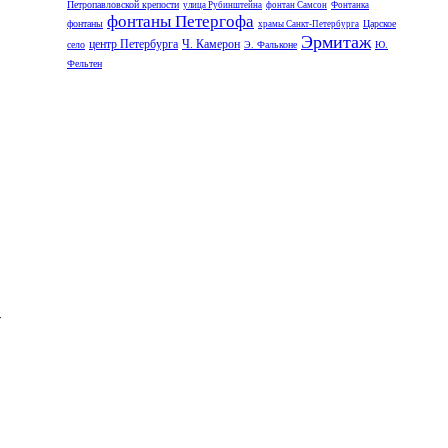
Петропавловской крепости
улица Рубинштейна
фонтан Самсон
Фонтанка
фонтаны Петергофа
фонтаны
Царское
храмы Санкт-Петербурга
Эрмитаж
центр Петербурга
Ч. Камерон
село
Э. Фальконе
Ю.
Фельтен
-