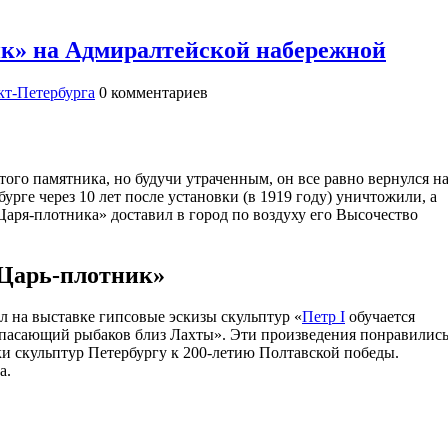
к» на Адмиралтейской набережной
т-Петербурга
0
комментариев
ого памятника, но будучи утраченным, он все равно вернулся н
урге через 10 лет после установки (в 1919 году) уничтожили, а
Царя-плотника» доставил в город по воздуху его Высочество
«Царь-плотник»
л на выставке гипсовые эскизы скульптур «
Петр I
обучается
 спасающий рыбаков близ Лахты». Эти произведения понравилис
и скульптур Петербургу к 200-летию Полтавской победы.
а.