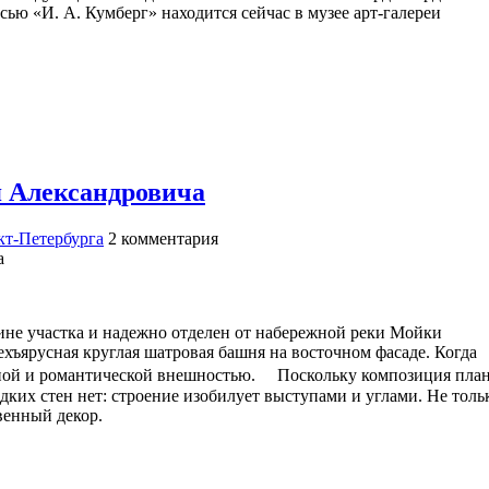
ью «И. А. Кумберг» находится сейчас в музее арт-галереи
я Александровича
т-Петербурга
2
комментария
ине участка и надежно отделен от набережной реки Мойки
ехъярусная круглая шатровая башня на восточном фасаде. Когда
ной и романтической внешностью. Поскольку композиция пла
дких стен нет: строение изобилует выступами и углами. Не толь
венный декор.