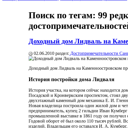
Поиск по тегам: 99 ред
достопримечательносте
Доходный дом Лидваль на Каме
02.06.2010
раздел:
Достопримечательности Санк
Доходный дом Лидваль на Каменноостровском пр
История постройки дома Лидваля
История участка, на котором сейчас находится до
Посадской и Кронверкским проспектом, стоял дву
двухэтажный каменный дом механика Е. И. Гленни.
Новая владелица построила один жилой дом и чет
предприниматель, купец 2 гильдии Иван Кумберг 
промышленной выставке в 1861 году он получил о
Годовой оборот её был около 110 тысяч рублей. В
изделий. Владельцам его оставался И. А. Кумбер