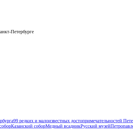
анкт-Петербурге
рбурга
99 редких и малоизвестных достопримечательностей Пете
собор
Казанский собор
Медный всадник
Русский музей
Петропавл