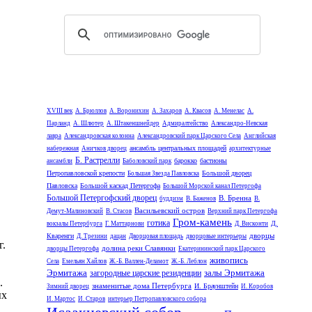
XVIII век
А. Брюллов
А. Воронихин
А. Захаров
А. Квасов
А. Менелас
А.
Парланд
А. Шлютер
А. Штакеншнейдер
Адмиралтейство
Александро-Невская
лавра
Александровская колонна
Александровский парк Царского Села
Английская
ансамбль центральных площадей
набережная
Аничков дворец
архитектурные
Б. Растрелли
барокко
бастионы
ансамбли
Баболовский парк
Петропавловской крепости
Большой дворец
Большая Звезда Павловска
Павловска
Большой каскад Петергофа
Большой Морской канал Петергофа
Большой Петергофский дворец
В. Бренна
буддизм
В. Баженов
В.
Васильевский остров
Демут-Малиновский
В. Стасов
Верхний парк Петергофа
Гром-камень
готика
Д.
вокзалы Петербурга
Г. Маттарнови
Д. Висконти
дворцы
Кваренги
Д. Трезини
дацан
Дворцовая площадь
дворцовые интерьеры
г.
долина реки Славянки
дворцы Петергофа
Екатерининский парк Царского
живопись
Села
Емельян Хайлов
Ж.-Б. Валлен-Деламот
Ж.-Б. Леблон
Эрмитажа
залы Эрмитажа
загородные царские резиденции
.
знаменитые дома Петербурга
И. Браунштейн
Зимний дворец
И. Коробов
ых
И. Мартос
И. Старов
интерьер Петропавловского собора