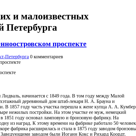
ких и малоизвестных
й Петербурга
нноостровском проспекте
т-Петербурга
0
комментариев
оспекте
м Лидваль, начинается с 1849 года. В том году между Малой
хэтажный деревянный дом штаб-лекаря Н. А. Брауна и
 В 1857 году часть участка перешла к жене купца А. А. Кумбер
ыре нежилых постройки. На этом участке ее муж, немецкий
в 1851 году основал ламповую и бронзовую фабрику. На
дну из наград. К этому времени на фабрике работало 50 человек
скоре фабрика расширилась и стала в 1875 году заводом бронзов
г. Заведующими заводом были Иоганн Кокс и Рихард Коордт.