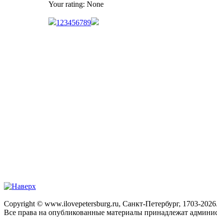
Your rating:
None
1
2
3
4
5
6
7
8
9
Copyright © www.ilovepetersburg.ru, Санкт-Петербург, 1703-2026
Все права на опубликованные материалы принадлежат админис