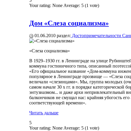
5
Your rating:
None
Average:
5
(
1
vote)
Дом «Слеза социализма»
01.06.2010
раздел:
Достопримечательности Санк
«Слеза социализма»
В 1929–1930 гг. в Ленинграде на улице Рубинште
коммуна гостиничного типа, описанный поэтессой
«Его официальное название «Дом-коммуна инжене
популярное в Ленинграде прозвище — «Слеза соц
величали «слезинцами». Мы, группа молодых (оче
самом начале 30 х гг. в порядке категорической б
энтузиазмом... и даже архи непривлекательный в
балкончиков не смущал нас: крайняя убогость его
соответствующей времени».
Читать дальше
5
Your rating:
None
Average:
5
(
1
vote)