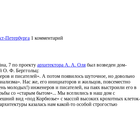
т-Петербурга
1
комментарий
йна, 7 по проекту
архитектора А. А. Оля
был возведен дом-
 О. Ф. Берггольц:
ров и писателей». А потом появилось шуточное, но довольно
иализма». Нас же, его инициаторов и жильцов, повсеместно
нь молодых!) инженеров и писателей, на паях выстроили его в
орьбы со «старым бытом»... Мы вселились в наш дом с
нешний вид «под Корбюзье» с массой высоких крохотных клеток
 архитектуры казалась нам какой-то особой строгостью