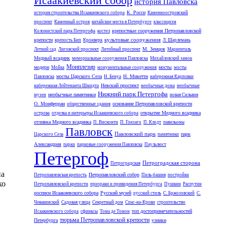
Исаакиевский собор
история Павловска
К. Росси
история строительства Исаакиевского собора
Каменноостровский
проспект
Каменный остров
китайские места в Петербурге
классицизм
крепостные сооружения Петропавловской
Колонистский парк Петергофа
костел
культовые сооружения
крепости
крепость Бип
Кронверк
Л. Шарлемань
М. Земцов
Летний сад
Лиговский проспект
Литейный проспект
Мариенталь
Медный всадник
мемориальные сооружения Павловска
Михайловский замок
Монплезир
модерн
мосты
Мойка
монументальные сооружения
мосты
мосты Царского Села
Н. Микетти
Павловска
Н. Бенуа
набережная Карповки
Невский проспект
набережная Лейтенанта Шмидта
необычные дома
необычные
Нижний парк Петергофа
необычные памятники
музеи
новая Сильвия
О. Монферран
основание Петропавловской крепости
общественные здания
открытие Медного всадника
острова
отделка и интерьеры Исаакиевского собора
отливка Медного всадника
П. Висконти
П. Гонзаго
П. Клодт
павильоны
Павловск
Павловский парк
парк
Царского Села
памятники
Александрия
парки
парковые сооружения Павловска
Паульлюст
Петергоф
Петроградская сторона
Петроградская
на
Петропавловский собор
Петропавловская крепость
Пиль-башня
постройки
ко
Петропавловской крепости
призраки и привидения Петербурга
Пушкин
Распутин
росписи Исаакиевского собора
Русский музей
русский стиль
С. Бржозовский
С.
Чевакинский
Садовая улица
Секретный дом
Спас-на-Крови
строительство
топ достопримечательностей
Исаакиевского собора
сфинксы
Тома де Томон
тюрьма Петропавловской крепости
Петербурга
узники