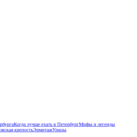
рбурга
Когда лучше ехать в Петербург
Мифы и легенды
овская крепость
Эрмитаж
Улицы