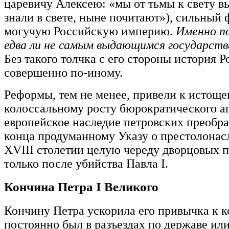
царевичу Алексею: «мы от тьмы к свету вы
знали в свете, ныне почитают»), сильный 
могучую Российскую империю.
Именно п
едва ли не самым выдающимся государстве
Без такого толчка с его стороны история 
совершенно по-иному.
Реформы, тем не менее, привели к истощ
колоссальному росту бюрократического ап
европейское наследие петровских преобраз
конца продуманному Указу о престолонас
XVIII столетии целую череду дворцовых 
только после убийства Павла I.
Кончина Петра I Великого
Кончину Петра ускорила его привычка к к
постоянно был в разъездах по державе или