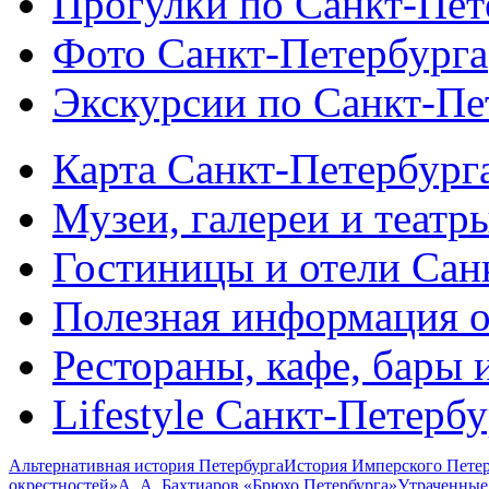
Прогулки по Санкт-Пет
Фото Санкт-Петербурга
Экскурсии по Санкт-Пе
Карта Санкт-Петербург
Музеи, галереи и театр
Гостиницы и отели Сан
Полезная информация о
Рестораны, кафе, бары 
Lifestyle Санкт-Петерб
Альтернативная история Петербурга
История Имперского Петер
окрестностей»
А. А. Бахтиаров «Брюхо Петербурга»
Утраченные