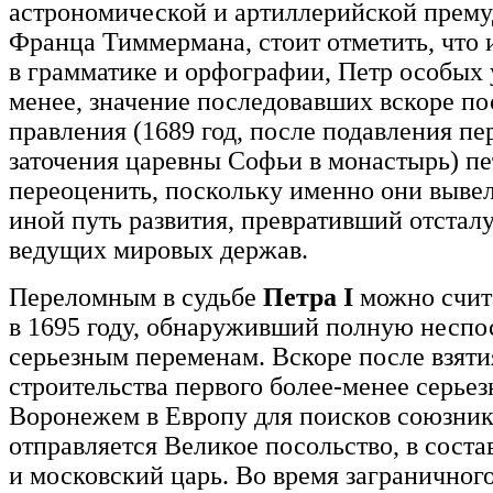
астрономической и артиллерийской прему
Франца Тиммермана, стоит отметить, что и
в грамматике и орфографии, Петр особых у
менее, значение последовавших вскоре по
правления (1689 год, после подавления пе
заточения царевны Софьи в монастырь) п
переоценить, поскольку именно они выве
иной путь развития, превративший отсталу
ведущих мировых держав.
Переломным в судьбе
Петра I
можно счит
в 1695 году, обнаруживший полную неспос
серьезным переменам. Вскоре после взяти
строительства первого более-менее серьез
Воронежем в Европу для поисков союзник
отправляется Великое посольство, в соста
и московский царь. Во время заграничног