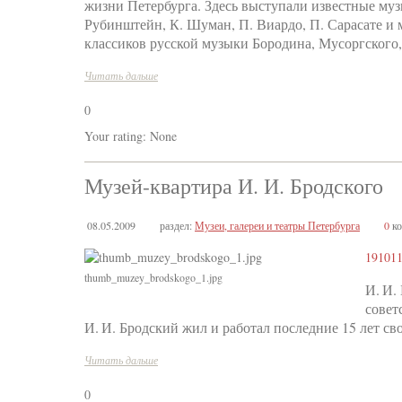
жизни Петербурга. Здесь выступали известные музы
Рубинштейн, К. Шуман, П. Виардо, П. Сарасате и 
классиков русской музыки Бородина, Мусоргского,
Читать дальше
0
Your rating:
None
Музей-квартира И. И. Бродского
08.05.2009
раздел:
Музеи, галереи и театры Петербурга
0
ко
191011
thumb_muzey_brodskogo_1.jpg
И. И.
совет
И. И. Бродский жил и работал последние 15 лет св
Читать дальше
0