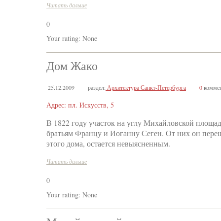
Читать дальше
0
Your rating:
None
Дом Жако
25.12.2009
раздел:
Архитектура Санкт-Петербурга
0
коммен
Адрес: пл. Искусств, 5
В 1822 году участок на углу Михайловской площа
братьям Францу и Иоганну Сеген. От них он переш
этого дома, остается невыясненным.
Читать дальше
0
Your rating:
None