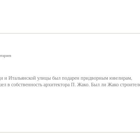
тариев
ди и Итальянской улицы был подарен придворным ювелирам,
ел в собственность архитектора П. Жако. Был ли Жако строител