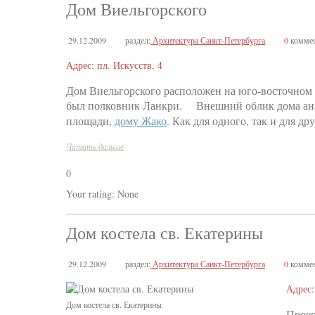
Дом Виельгорского
29.12.2009
раздел:
Архитектура Санкт-Петербурга
0
коммен
Адрес: пл. Искусств, 4
Дом Виельгорского расположен на юго-восточном
был полковник Ланкри. Внешний облик дома анал
площади,
дому Жако
. Как для одного, так и для др
Читать дальше
0
Your rating:
None
Дом костела св. Екатерины
29.12.2009
раздел:
Архитектура Санкт-Петербурга
0
коммен
Адрес:
Дом костела св. Екатерины
Проек