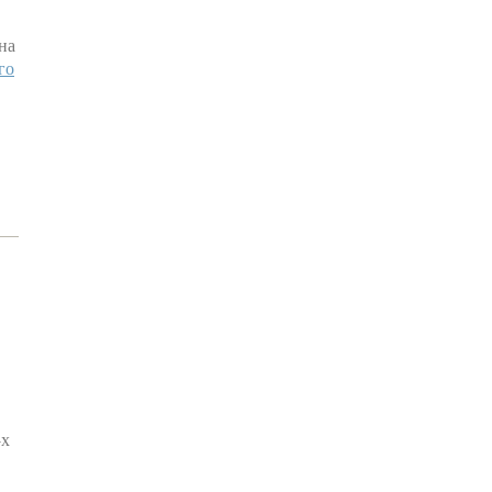
на
го
-х