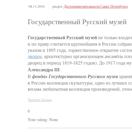
08.11.2010
раздел:
Достопримечательности Санкт-Петербурга
Государственный Русский музей
Государственный Русский музей
не только входи
и по праву считается крупнейшим в России собра
указом в 1895 года, торжественное открытие состо
дворце
, архитектурно организующем ансамбль пло
дворец в период 1819-1825 годов). До 1917 года 
Александра III
.
В
фондах Государственного Русского музея
хранят
в России коллекция скульптуры, одно из лучших с
весьма любопытная коллекция произведений, отно
Читать дальше
0
Your rating:
None