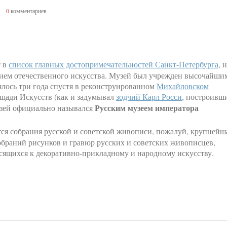
0
комментариев
т в
список главных достопримечательностей Санкт-Петербурга
, 
нием отечественного искусства. Музей был учрежден высочайши
ялось три года спустя в реконструированном
Михайловском
щади Искусств (как и задумывал
зодчий Карл Росси
, построивш
Русским музеем императора
музей официально назывался
ся собрания русской и советской живописи, пожалуй, крупнейш
обраний рисунков и гравюр русских и советских живописцев,
сящихся к декоративно-прикладному и народному искусству.