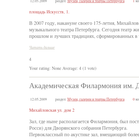
12.05.2009
раздел:
Музеи, галереи и театры Петербурга
1
ко
площадь Искусств, 1.
В 2007 году, накануне своего 175-летия, Михайлов
музыкального театра Петербурга. Сегодня театр ж
прошлом и лучших традициях, сформированных в 
Читать дальше
4
Your rating:
None
Average:
4
(
1
vote)
Академическая Филармония им. Д
12.05.2009
раздел:
Музеи, галереи и театры Петербурга
0
ко
Михайловская ул. дом 2
Зал, где ныне располагается Филармония, был пост
Росси) для Дворянского собрания Петербурга.
Первоклассный по акустике зал, вмещающий более 