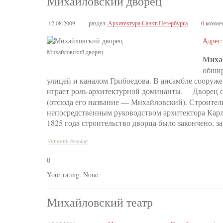
Михайловский дворец
12.08.2009
раздел:
Архитектура Санкт-Петербурга
0
коммен
Адрес:
Михайловский дворец
Миха
обшир
улицей и каналом Грибоедова. В ансамбле соору
играет роль архитектурной доминанты. Дворец ст
(отсюда его название — Михайловский). Строитель
непосредственным руководством архитектора Карл
1825 года строительство дворца было закончено, з
Читать дальше
0
Your rating:
None
Михайловский театр