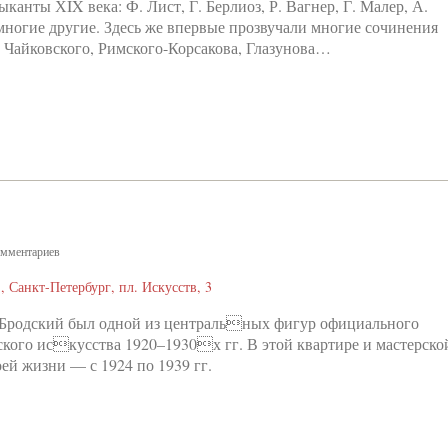
канты ХIX века: Ф. Лист, Г. Берлиоз, Р. Вагнер, Г. Малер, А.
многие другие. Здесь же впервые прозвучали многие сочинения
 Чайковского, Римского-Корсакова, Глазунова…
мментариев
, Санкт-Петербург, пл. Искусств, 3
 Бродский был одной из центральных фигур официального
ского искусства 1920–1930х гг. В этой квартире и мастерско
оей жизни — с 1924 по 1939 гг.