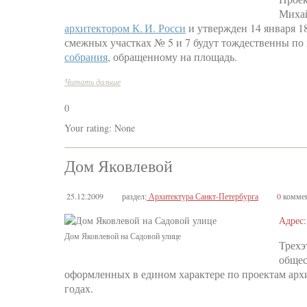
Миха
архитектором К. И. Росси
и утвержден 14 января 1
смежных участках № 5 и 7 будут тождественны по
собрания
, обращенному на площадь.
Читать дальше
0
Your rating:
None
Дом Яковлевой
25.12.2009
раздел:
Архитектура Санкт-Петербурга
0
коммен
Адрес:
Дом Яковлевой на Садовой улице
Трехэ
общес
оформленных в едином характере по проектам архи
годах.