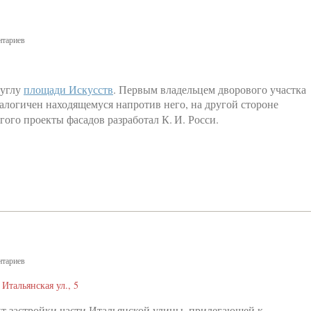
тариев
 углу
площади Искусств
. Первым владельцем дворового участка
огичен находящемуся напротив него, на другой стороне
угого проекты фасадов разработал К. И. Росси.
тариев
 Итальянская ул., 5
т застройки части Итальянской улицы, прилегающей к