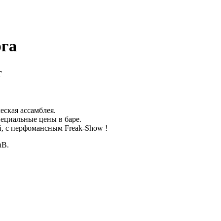
га
r
еская ассамблея.
пециальные цены в баре.
, с перфомансным Freak-Show !
uB.