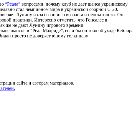
тво
“Реала”
вопросами, почему клуб не дает шанса украинскому
недавно стал чемпионом мира в украинской сборной U-20.
доверяет Лунину из-за его юного возраста и неопытности. Он
гровой практики. Интересно отметить, что Гонсалес в
так же не дают Лунину игрового времени.
ольше шансов в “Реал Мадриде”, если бы он знал об уходе Кейлор
о Зидан просто не доверяет юному голкиперу.
.
трации сайта и авторам материалов.
ателей.