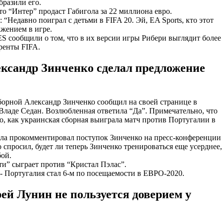
бразили его.
 “Интер” продаст Габигола за 22 миллиона евро.
“Недавно поиграл с детьми в FIFA 20. Эй, EA Sports, кто этот
ажением в игре.
ES сообщили о том, что в их версии игры Рибери выглядит более
уренты FIFA.
ксандр Зинченко сделал предложение
орной Александр Зинченко сообщил на своей странице в
 Владе Седан. Возлюбленная ответила “Да”. Примечательно, что
о, как украинская сборная выиграла матч против Португалии в
ла прокомментировал поступок Зинченко на пресс-конференции
просил, будет ли теперь Зинченко тренироваться еще усерднее,
бой.
и” сыграет против “Кристал Пэлас”.
 - Португалия стал 6-м по посещаемости в ЕВРО-2020.
ей Лунин не пользуется доверием у