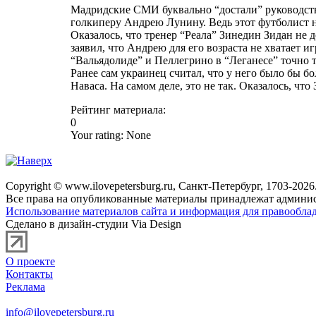
Мадридские СМИ буквально “достали” руководс
голкиперу Андрею Лунину. Ведь этот футболист 
Оказалось, что тренер “Реала” Зинедин Зидан не 
заявил, что Андрею для его возраста не хватает и
“Вальядолиде” и Пеллегрино в “Леганесе” точно 
Ранее сам украинец считал, что у него было бы б
Наваса. На самом деле, это не так. Оказалось, чт
Рейтинг материала:
0
Your rating:
None
Copyright © www.ilovepetersburg.ru, Санкт-Петербург, 1703-2026
Все права на опубликованные материалы принадлежат админис
Использование материалов сайта и информация для правооблад
Сделано в дизайн-студии Via Design
О проекте
Контакты
Реклама
info@ilovepetersburg.ru