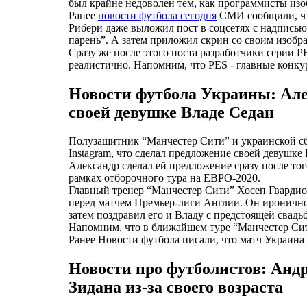
был крайне недоволен тем, как программисты изо
Ранее
новости футбола сегодня
СМИ сообщили, что
Рибери даже выложил пост в соцсетях с надписью: 
парень”. А затем приложил скрин со своим изобр
Сразу же после этого поста разработчики серии P
реалистично. Напомним, что PES - главные конк
Новости футбола Украины: Але
своей девушке Владе Седан
Полузащитник “Манчестер Сити” и украинской сб
Instagram, что сделал предложение своей девушке
Александр сделал ей предложение сразу после тог
рамках отборочного тура на ЕВРО-2020.
Главный тренер “Манчестер Сити” Хосеп Гвардио
перед матчем Премьер-лиги Англии. Он иронично с
затем поздравил его и Владу с предстоящей свадь
Напомним, что в ближайшем туре “Манчестер Сит
Ранее Новости футбола писали, что матч Украина
Новости про футболистов: Андр
Зидана из-за своего возраста