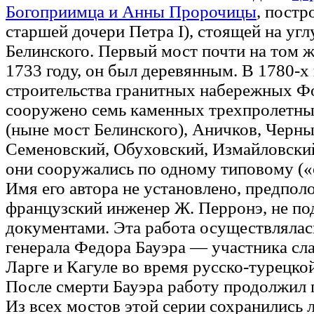
Богоприимца и Анны Пророчицы
, пост
старшей дочери Петра I), стоящей на уг
Белинского. Первый мост почти на том ж
1733 году, он был деревянным. В 1780-х
строительства гранитных набережных Ф
сооружено семь каменных трехпролетны
(ныне мост Белинского), Аничков, Черн
Семеновский, Обуховский, Измайловски
они сооружались по одному типовому («
Имя его автора не установлено, предпол
французский инженер Ж. Перронэ, не по
документами. Эта работа осуществлялас
генерала Федора Бауэра — участника сл
Ларге и Кагуле во время русско-турецко
После смерти Бауэра работу продолжил 
Из всех мостов этой серии сохранились