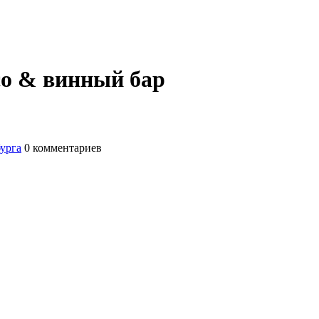
со & винный бар
бурга
0
комментариев