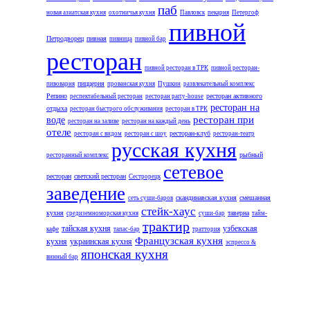
паб
новая азиатская кухня
охотничья кухня
Павловск
пекарня
Петергоф
пивной
Петродворец
пивная
пивница
пивной бар
ресторан
пивной ресторан в ТРК
пивной ресторан-
пиццерия
пивоварня
прованская кухня
Пушкин
развлекательный комплекс
Репино
ресторан активного
респектабельный ресторан
ресторан party-house
ресторан на
отдыха
ресторан быстрого обслуживания
ресторан в ТРК
ресторан при
воде
ресторан на заливе
ресторан на каждый день
отеле
ресторан-клуб
ресторан с видом
ресторан с шоу
ресторан-театр
русская кухня
рыбный
ресторанный комплекс
сетевое
ресторан
светский ресторан
Сестрорецк
заведение
скандинавская кухня
смешанная
сеть суши-баров
стейк-хаус
кухня
таверна
средиземноморская кухня
суши-бар
тайм-
трактир
тайская кухня
узбекская
кафе
тапас-бар
траттория
Французская кухня
кухня
украинская кухня
эспрессо &
японская кухня
винный бар