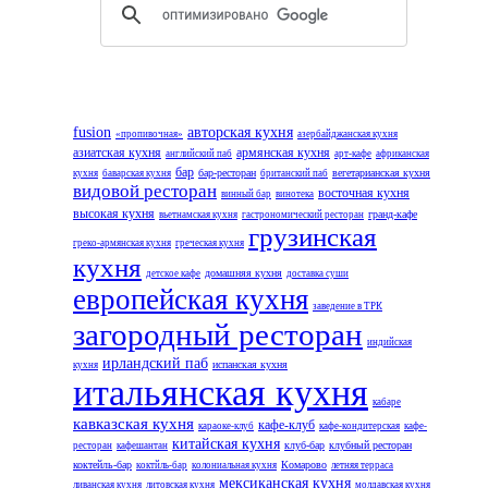
fusion
авторская кухня
«пропивочная»
азербайджанская кухня
азиатская кухня
армянская кухня
английский паб
арт-кафе
африканская
бар
бар-ресторан
вегетарианская кухня
кухня
баварская кухня
британский паб
видовой ресторан
восточная кухня
винный бар
винотека
высокая кухня
гранд-кафе
вьетнамская кухня
гастрономический ресторан
грузинская
греко-армянская кухня
греческая кухня
кухня
домашняя кухня
детское кафе
доставка суши
европейская кухня
заведение в ТРК
загородный ресторан
индийская
ирландский паб
испанская кухня
кухня
итальянская кухня
кабаре
кавказская кухня
кафе-клуб
караоке-клуб
кафе-кондитерская
кафе-
китайская кухня
клуб-бар
клубный ресторан
ресторан
кафешантан
коктейль-бар
Комарово
коктйль-бар
колониальная кухня
летняя терраса
мексиканская кухня
ливанская кухня
литовская кухня
молдавская кухня