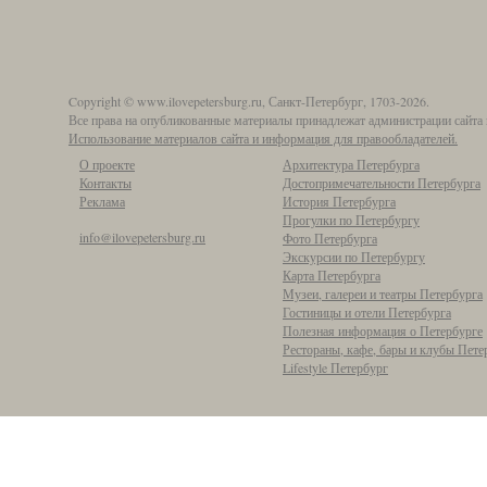
Copyright © www.ilovepetersburg.ru, Санкт-Петербург, 1703-2026.
Все права на опубликованные материалы принадлежат администрации сайта 
Использование материалов сайта и информация для правообладателей.
О проекте
Архитектура Петербурга
Контакты
Достопримечательности Петербурга
Реклама
История Петербурга
Прогулки по Петербургу
info@ilovepetersburg.ru
Фото Петербурга
Экскурсии по Петербургу
Карта Петербурга
Музеи, галереи и театры Петербурга
Гостиницы и отели Петербурга
Полезная информация о Петербурге
Рестораны, кафе, бары и клубы Пете
Lifestyle Петербург