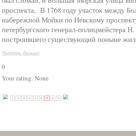
был сломан, и Большая Морская улица вно
проспекта, В 1768 году участок между Б
набережной Мойки по Невскому проспекту
петербургского генерал-полицмейстера Н.
построившего существующий поныне жило
Читать дальше
0
Your rating:
None
1
2
3
4
5
6
7
8
9