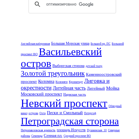
Большая Морская улица
Большой
Английская набережная
Большой пр. ПС
Васильевский
проспект ВО
остров
Выборгская сторона
детский театр
Золотой треугольник
Каменноостровский
Лиговка и
проспект
Коломна
Коломяги
Кронштадт
окрестности
Литейная часть
Мойка
Литейный
Московский проспект
Нарвская часть
Невский проспект
Обводный
Пески и Смольный
канал
острова
Охта
Петергоф
Петроградская сторона
площадь Искусств
Петропавловская крепость
Пушкинская_10
Северные
Сенная пл.
районы
Семенцы
Средний проспект ВО