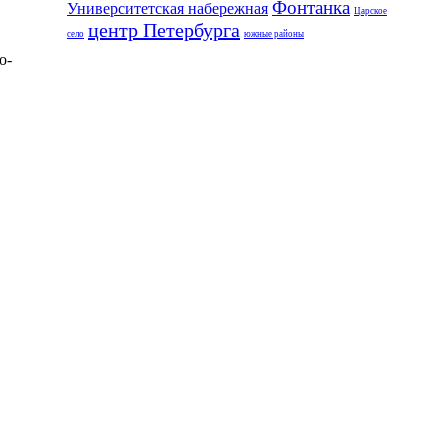
Фонтанка
Университетская набережная
Царское
центр Петербурга
село
южные районы
о-