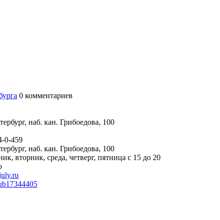
бурга
0
комментариев
ербург, наб. кан. Грибоедова, 100
4-0-459
ербург, наб. кан. Грибоедова, 100
ик, вторник, среда, четверг, пятница с 15 до 20
о
uly.ru
lub17344405