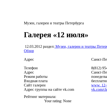
Музеи, галереи и театры Петербурга
Галерея «12 июля»
12.03.2012
раздел:
Музеи, галереи и театры Петер
Обзор
Адрес
Санкт-Пет
Телефон
8(812) 95
Адрес
Санкт-Пет
Режим работы
понедельн
Входная плата
бесплатн
Сайт галереи
www. 12-j
Адрес группы на сайте vk.com
vk.com/c
Рейтинг материала:
Your rating:
None