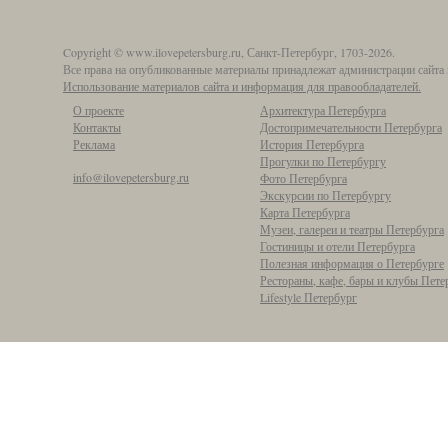
Copyright © www.ilovepetersburg.ru, Санкт-Петербург, 1703-2026.
Все права на опубликованные материалы принадлежат администрации сайта 
Использование материалов сайта и информация для правообладателей.
О проекте
Архитектура Петербурга
Контакты
Достопримечательности Петербурга
Реклама
История Петербурга
Прогулки по Петербургу
info@ilovepetersburg.ru
Фото Петербурга
Экскурсии по Петербургу
Карта Петербурга
Музеи, галереи и театры Петербурга
Гостиницы и отели Петербурга
Полезная информация о Петербурге
Рестораны, кафе, бары и клубы Пете
Lifestyle Петербург