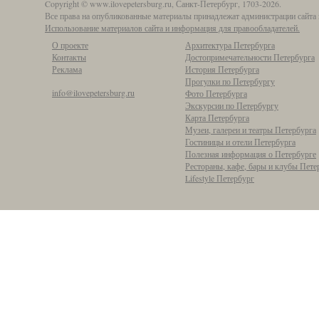
Copyright © www.ilovepetersburg.ru, Санкт-Петербург, 1703-2026.
Все права на опубликованные материалы принадлежат администрации сайта 
Использование материалов сайта и информация для правообладателей.
О проекте
Архитектура Петербурга
Контакты
Достопримечательности Петербурга
Реклама
История Петербурга
Прогулки по Петербургу
info@ilovepetersburg.ru
Фото Петербурга
Экскурсии по Петербургу
Карта Петербурга
Музеи, галереи и театры Петербурга
Гостиницы и отели Петербурга
Полезная информация о Петербурге
Рестораны, кафе, бары и клубы Пете
Lifestyle Петербург