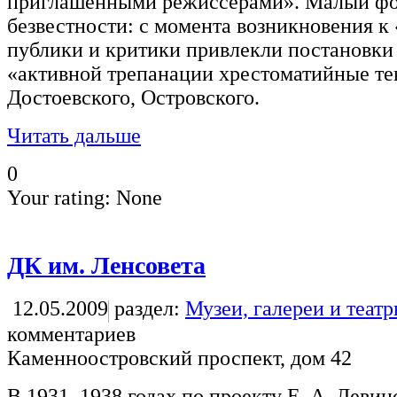
приглашенными режиссерами». Малый фор
безвестности: с момента возникновения 
публики и критики привлекли постановки
«активной трепанации хрестоматийные те
Достоевского, Островского.
Читать дальше
0
Your rating:
None
ДК им. Ленсовета
12.05.2009
раздел:
Музеи, галереи и теат
комментариев
Каменноостровский проспект, дом 42
В 1931–1938 годах по проекту Е. А. Левин