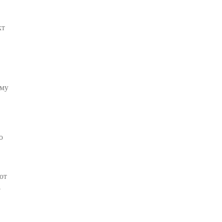
кт
ому
о
от
А