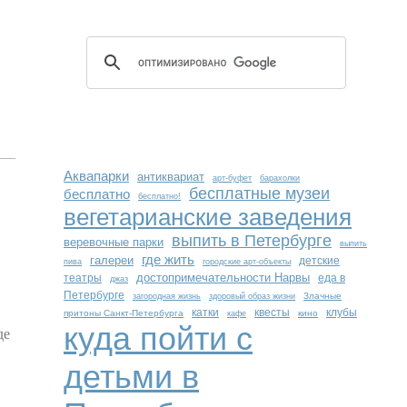
Аквапарки
антиквариат
арт-буфет
барахолки
бесплатные музеи
бесплатно
бесплатно!
вегетарианские заведения
выпить в Петербурге
веревочные парки
выпить
где жить
галереи
детские
пива
городские арт-объекты
достопримечательности Нарвы
театры
еда в
джаз
Петербурге
Злачные
загородная жизнь
здоровый образ жизни
катки
квесты
клубы
притоны Санкт-Петербурга
кино
кафе
куда пойти с
де
детьми в