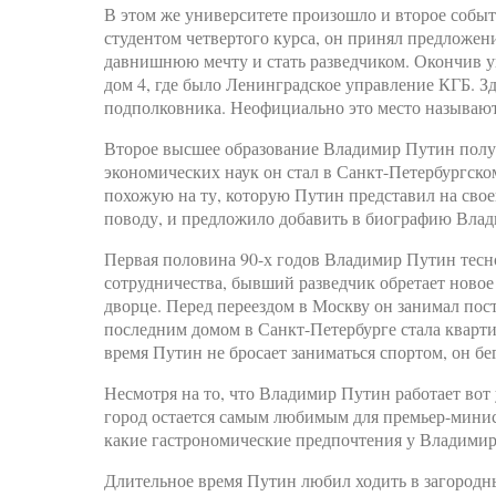
В этом же университете произошло и второе событ
студентом четвертого курса, он принял предложен
давнишнюю мечту и стать разведчиком. Окончив у
дом 4, где было Ленинградское управление КГБ. 
подполковника. Неофициально это место называют
Второе высшее образование Владимир Путин полу
экономических наук он стал в Санкт-Петербургск
похожую на ту, которую Путин представил на свое
поводу, и предложило добавить в биографию Влади
Первая половина 90-х годов Владимир Путин тесн
сотрудничества, бывший разведчик обретает ново
дворце. Перед переездом в Москву он занимал пос
последним домом в Санкт-Петербурге стала квартир
время Путин не бросает заниматься спортом, он б
Несмотря на то, что Владимир Путин работает вот 
город остается самым любимым для премьер-минист
какие гастрономические предпочтения у Владими
Длительное время Путин любил ходить в загородн