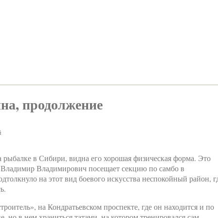
на, продолжение
й
а рыбалке в Сибири, видна его хорошая физическая форма. Это
 Владимир Владимирович посещает секцию по самбо в
дтолкнуло на этот вид боевого искусства неспокойный район, г
ь.
роитель», на Кондратьевском проспекте, где он находится и по
е, но в нем храниться татами, на котором тренировался сам