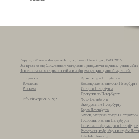
Copyright © www.ilovepetersburg.ru, Санкт-Петербург, 1703-2026.
Все права на опубликованные материалы принадлежат администрации сайта 
Использование материалов сайта и информация для правообладателей.
О проекте
Архитектура Петербурга
Контакты
Достопримечательности Петербурга
Реклама
История Петербурга
Прогулки по Петербургу
info@ilovepetersburg.ru
Фото Петербурга
Экскурсии по Петербургу
Карта Петербурга
Музеи, галереи и театры Петербурга
Гостиницы и отели Петербурга
Полезная информация о Петербурге
Рестораны, кафе, бары и клубы Пете
Lifestyle Петербург