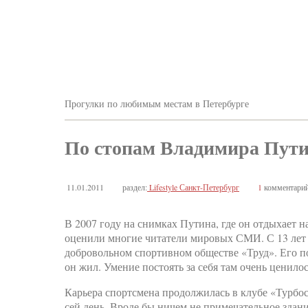
Прогулки по любимым местам в Петербурге
По стопам Владимира Пути
11.01.2011
раздел:
Lifestyle Санкт-Петербург
1
комментари
В 2007 году на снимках Путина, где он отдыхает н
оценили многие читатели мировых СМИ. С 13 лет
добровольном спортивном обществе «Труд». Его по
он жил. Умение постоять за себя там очень ценилос
Карьера спортсмена продолжилась в клубе «Турбост
сей день. Вроде бы ничем не примечательное здани