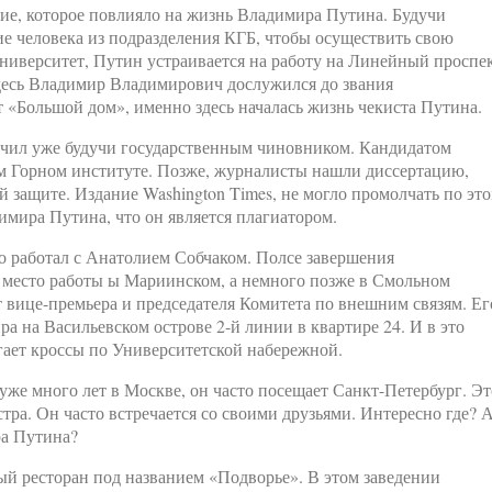
ие, которое повлияло на жизнь Владимира Путина. Будучи
ие человека из подразделения КГБ, чтобы осуществить свою
ниверситет, Путин устраивается на работу на Линейный проспе
Здесь Владимир Владимирович дослужился до звания
 «Большой дом», именно здесь началась жизнь чекиста Путина.
чил уже будучи государственным чиновником. Кандидатом
ом Горном институте. Позже, журналисты нашли диссертацию,
й защите. Издание Washington Times, не могло промолчать по эт
мира Путина, что он является плагиатором.
о работал с Анатолием Собчаком. Полсе завершения
е место работы ы Мариинском, а немного позже в Смольном
т вице-премьера и председателя Комитета по внешним связям. Ег
а на Васильевском острове 2-й линии в квартире 24. И в это
егает кроссы по Университетской набережной.
уже много лет в Москве, он часто посещает Санкт-Петербург. Эт
ра. Он часто встречается со своими друзьями. Интересно где? 
ра Путина?
ый ресторан под названием «Подворье». В этом заведении