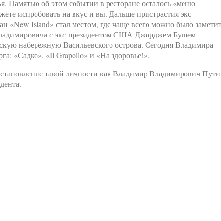
ья. Памятью об этом событии в ресторане осталось «меню
ожете испробовать на вкус и вы. Дальше пристрастия экс-
н «New Island» стал местом, где чаще всего можно было замети
Владимировича с экс-президентом США Джорджем Бушем-
тскую набережную Васильевского острова. Сегодня Владимира
а: «Садко», «Il Grapollo» и «На здоровье!».
 становление такой личности как Владимир Владимирович Пути
дента.