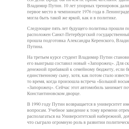
Владимир Путин. 10 лет упорных тренировок дали с
первое место в чемпионате 1976 года в Ленинграде
могла быть такой же яркой, как и в политике.
Следующие пять лет будущего политика прошли по 
расположен Санкт-Петербургский государственный
прошла подготовка Александра Керенского, Влад
Путина.
На третьем курсе студент Владимир Путин станови
его выигрыш составил новый «Запорожец». Для ск
денежной прибавкой к семейному бюджету, если б
единственному сыну, хотя, как потом стало извес
то время, когда произошла встреча «Большой восьм
«Запорожец». Сейчас этот автомобиль занимает по
Константиновском дворце.
В 1990 году Путин возвращается в университет и
вопросам. Учебное заведение к тому времени отр
располагаться на Университетской набережной, до
что сыграло огромную роль в развитии политичес