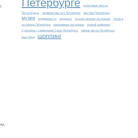
Петербурге
л
культовые места
Петербурга
любимые места в Петербурге
мистика Петербурга
музеи
недвижимость
недорого!
ночные катания на коньках
отели и
гостиницы Петербурга
панорамные рестораны
полный неформат
Сувениры с символикой Санкт-Петербурга
тайные места Петербурга
шоппинг
фастфуд
й
ом,