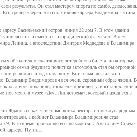
вои результаты. Он стал мастером спорта по самбо, дзюдо, заня
. Его тренер уверен, что спортивная карьера Владимира Путина
адресу Васильевский остров, линия 22 дом 7. В этом здании
 университет, а именно его юридический факультет. В нем
имира Ленина, а впоследствии Дмитрия Медведева и Владимира
ться обладателем счастливого лотерейного билета, по которому
ромной семьи будущего политика автомобиль стал бы огромной
ы они решились продать машину. Вот только достался он
тно, Владимир Владимирович вел очень скромный образ жизни. В
ерки», друзья подарили, тогда еще президенту, восстановленны
четное место в музее «Дача Линдстрема», который находится в
мени Жданова в качестве помощника ректора по международным
емонтировали, а кабинет Владимира Владимировича стал
м 7/9. В то время произошло его знакомство с Анатолием Собчак
кой карьеры Путина.