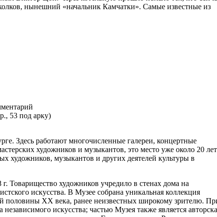
околков, нынешний «начальник Камчатки». Самые известные из
ментарий
р., 53 под арку)
урге. Здесь работают многочисленные галереи, концертные
астерских художников и музыкантов, это место уже около 20 лет
ых художников, музыкантов и других деятелей культуры в
 г. Товарищество художников учредило в стенах дома на
тского искусства. В Музее собрана уникальная коллекция
й половины ХХ века, ранее неизвестных широкому зрителю. Пр
 независимого искусства; частью Музея также является авторск