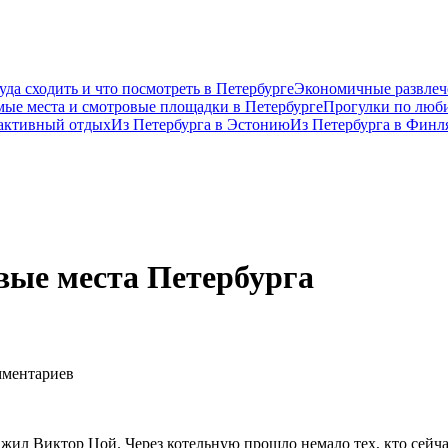
уда сходить и что посмотреть в Петербурге
Экономичные развлеч
ые места и смотровые площадки в Петербурге
Прогулки по люб
 активный отдых
Из Петербурга в Эстонию
Из Петербурга в Фин
вые места Петербурга
ментариев
 жил Виктор Цой. Через котельную прошло немало тех, кто сейч