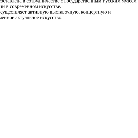
составлена в сотрудничестве с Государственным Русским музеем
ии в современном искусстве.
осуществляет активную выставочную, концертную и
менное актуальное искусство.