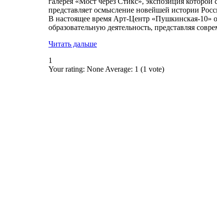
галерея «Мост через Стикс», экспозиция которой 
представляет осмысление новейшей истории Росс
В настоящее время Арт-Центр «Пушкинская-10» 
образовательную деятельность, представляя совре
Читать дальше
1
Your rating:
None
Average:
1
(
1
vote)