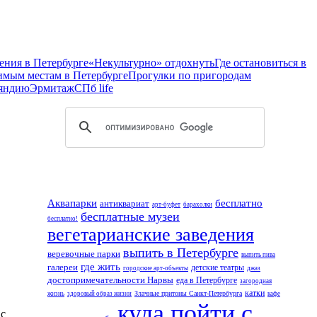
ения в Петербурге
«Некультурно» отдохнуть
Где остановиться в
имым местам в Петербурге
Прогулки по пригородам
ляндию
Эрмитаж
СПб life
Аквапарки
бесплатно
антиквариат
арт-буфет
барахолки
бесплатные музеи
бесплатно!
вегетарианские заведения
выпить в Петербурге
веревочные парки
выпить пива
где жить
галереи
детские театры
городские арт-объекты
джаз
достопримечательности Нарвы
еда в Петербурге
загородная
катки
Злачные притоны Санкт-Петербурга
жизнь
здоровый образ жизни
кафе
куда пойти с
ас