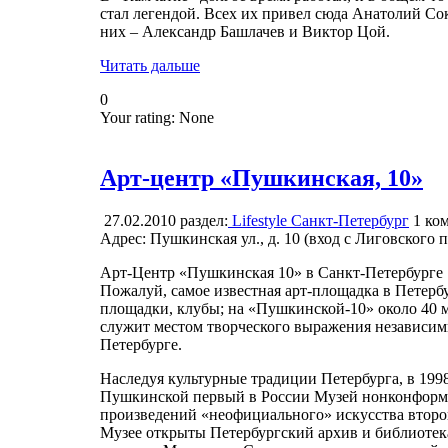
стал легендой. Всех их привел сюда Анатолий С
них – Александр Башлачев и Виктор Цой.
Читать дальше
0
Your rating:
None
Арт-центр «Пушкинская, 10»
27.02.2010
раздел:
Lifestyle Санкт-Петербург
1
ком
Адрес: Пушкинская ул., д. 10 (вход с Лиговского п
Арт-Центр «Пушкинская 10» в Санкт-Петербурге
Пожалуй, самое известная арт-площадка в Петерб
площадки, клубы; на «Пушкинской-10» около 40 м
служит местом творческого выражения независим
Петербурге.
Наследуя культурные традиции Петербурга, в 1998
Пушкинской первый в России Музей нонконформис
произведений «неофициального» искусства второ
Музее открыты Петербургский архив и библиотека