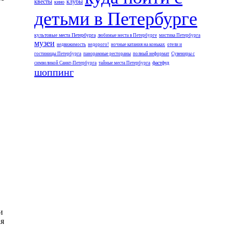
квесты
клубы
кино
детьми в Петербурге
культовые места Петербурга
любимые места в Петербурге
мистика Петербурга
музеи
недвижимость
недорого!
ночные катания на коньках
отели и
гостиницы Петербурга
панорамные рестораны
полный неформат
Сувениры с
фастфуд
символикой Санкт-Петербурга
тайные места Петербурга
шоппинг
и
ая