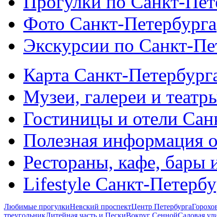
Прогулки по Санкт-Пет
Фото Санкт-Петербурга
Экскурсии по Санкт-Пе
Карта Санкт-Петербург
Музеи, галереи и театр
Гостиницы и отели Сан
Полезная информация о
Рестораны, кафе, бары 
Lifestyle Санкт-Петерб
Любимые прогулки
Невский проспект
Центр Петербурга
Горохо
треугольник
Литейная часть и Пески
Вокруг Сенной
Садовая ул