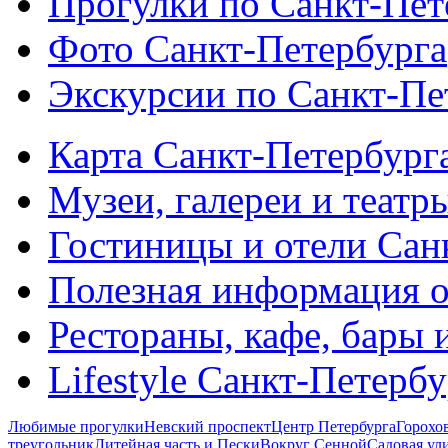
Прогулки по Санкт-Пет
Фото Санкт-Петербурга
Экскурсии по Санкт-Пе
Карта Санкт-Петербург
Музеи, галереи и театр
Гостиницы и отели Сан
Полезная информация о
Рестораны, кафе, бары 
Lifestyle Санкт-Петерб
Любимые прогулки
Невский проспект
Центр Петербурга
Горохо
треугольник
Литейная часть и Пески
Вокруг Сенной
Садовая ул