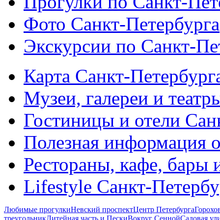
Прогулки по Санкт-Пет
Фото Санкт-Петербурга
Экскурсии по Санкт-Пе
Карта Санкт-Петербург
Музеи, галереи и театр
Гостиницы и отели Сан
Полезная информация о
Рестораны, кафе, бары 
Lifestyle Санкт-Петерб
Любимые прогулки
Невский проспект
Центр Петербурга
Горохо
треугольник
Литейная часть и Пески
Вокруг Сенной
Садовая ул