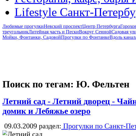
Lifestyle Санкт-Петерб
Любимые прогулки
Невский проспект
Центр Петербурга
Горохо
треугольник
Литейная часть и Пески
Вокруг Сенной
Садовая ул
Мойки, Фонтанки, Садовой
Прогулки по Фонтанке
Вдоль канал
Поиск по тегам: Ю. Фельтен
Летний сад - Летний дворец - Ча
домик и Лебяжье озеро
09.03.2009
раздел:
Прогулки по Санкт-Пе