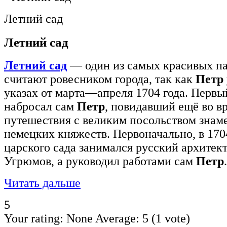
Летний сад
Летний сад
Летний сад
— один из самых красивых па
считают ровесником города, так как
Петр
указах от марта—апреля 1704 года. Перв
набросал сам
Петр
, повидавший ещё во в
путешествия с великим посольством знам
немецких княжеств. Первоначально, в 170
царского сада занимался русский архитек
Угрюмов, а руководил работами сам
Петр
.
Читать дальше
5
Your rating:
None
Average:
5
(
1
vote)