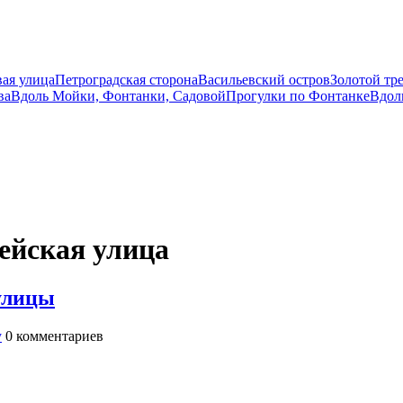
вая улица
Петроградская сторона
Васильевский остров
Золотой тр
ва
Вдоль Мойки, Фонтанки, Садовой
Прогулки по Фонтанке
Вдол
ейская улица
улицы
у
0
комментариев