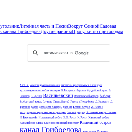
еугольник
Литейная часть и Пески
Вокруг Сенной
Садовая
ь канала Грибоедова
Другие районы
Прогулки по пригородам
ансамбль центральных площадей
XVIII в.
Александровская колонна
архитектурные ансамбли
Астория
Б. Растрелли
барокко
буддийский храм
В.
Васильевский
Выборг
Баженов
В. Бренна
Васильевский остров
Выборгский замок
Гатчина
Главный штаб
Гоголь в Петербурге
Д. Кваренги
Д.
Трезини
дацан
Дворцовая площадь
дворцы
Елагин остров
Ж. Леблон
загородные царские резиденции
Золотой треугольник
Зимний дворец
Казанский собор
И. Браунштейн
Исаакиевский собор
К. И. Росси
К. Росси
Каменный остров
Казначейская улица
Каменноостровский проспект
канал Грибоедова
классицизм
Коломна