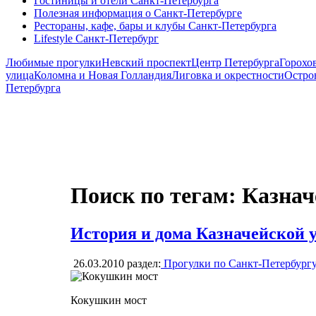
Гостиницы и отели Санкт-Петербурга
Полезная информация о Санкт-Петербурге
Рестораны, кафе, бары и клубы Санкт-Петербурга
Lifestyle Санкт-Петербург
Любимые прогулки
Невский проспект
Центр Петербурга
Горохо
улица
Коломна и Новая Голландия
Лиговка и окрестности
Остро
Петербурга
Поиск по тегам: Казнач
История и дома Казначейской 
26.03.2010
раздел:
Прогулки по Санкт-Петербург
Кокушкин мост