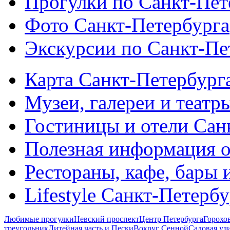
Прогулки по Санкт-Пет
Фото Санкт-Петербурга
Экскурсии по Санкт-Пе
Карта Санкт-Петербург
Музеи, галереи и театр
Гостиницы и отели Сан
Полезная информация о
Рестораны, кафе, бары 
Lifestyle Санкт-Петерб
Любимые прогулки
Невский проспект
Центр Петербурга
Горохо
треугольник
Литейная часть и Пески
Вокруг Сенной
Садовая ул