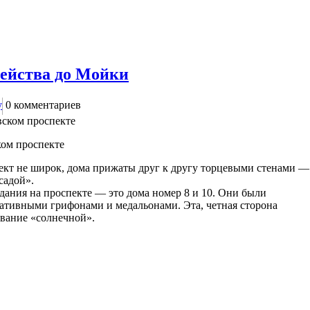
ейства до Мойки
у
0
комментариев
ком проспекте
кт не широк, дома прижаты друг к другу торцевыми стенами —
садой».
ания на проспекте — это дома номер 8 и 10. Они были
ративными грифонами и медальонами. Эта, четная сторона
звание «солнечной».