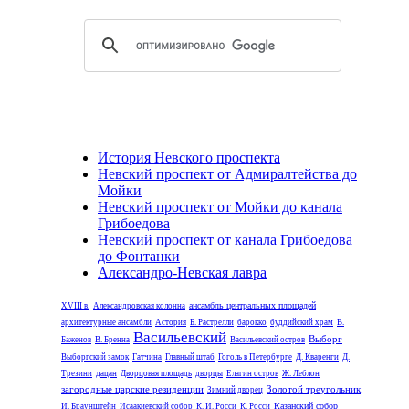
История Невского проспекта
Невский проспект от Адмиралтейства до
Мойки
Невский проспект от Мойки до канала
Грибоедова
Невский проспект от канала Грибоедова
до Фонтанки
Александро-Невская лавра
ансамбль центральных площадей
XVIII в.
Александровская колонна
архитектурные ансамбли
Астория
Б. Растрелли
барокко
буддийский храм
В.
Васильевский
Выборг
Баженов
В. Бренна
Васильевский остров
Выборгский замок
Гатчина
Главный штаб
Гоголь в Петербурге
Д. Кваренги
Д.
Трезини
дацан
Дворцовая площадь
дворцы
Елагин остров
Ж. Леблон
загородные царские резиденции
Золотой треугольник
Зимний дворец
Казанский собор
И. Браунштейн
Исаакиевский собор
К. И. Росси
К. Росси