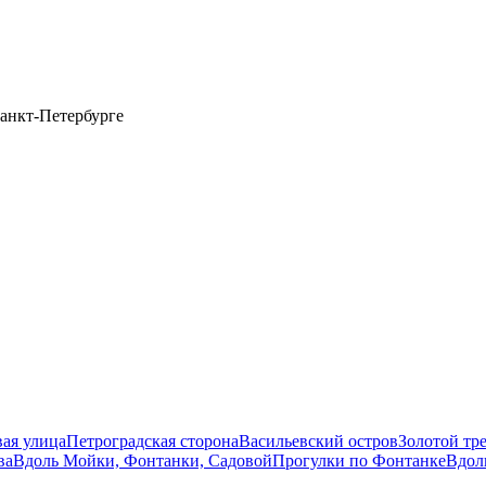
анкт-Петербурге
вая улица
Петроградская сторона
Васильевский остров
Золотой тр
ва
Вдоль Мойки, Фонтанки, Садовой
Прогулки по Фонтанке
Вдол