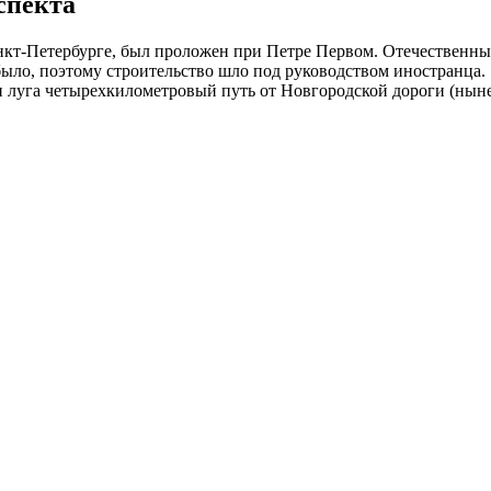
спекта
анкт-Петербурге, был проложен при Петре Первом. Отечественн
было, поэтому строительство шло под руководством иностранца.
и луга четырехкилометровый путь от Новгородской дороги (нын