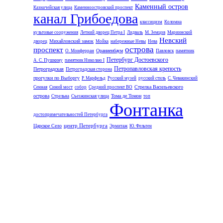
Каменный остров
Казначейская улица
Каменноостровский проспект
канал Грибоедова
классицизм
Коломна
культовые сооружения
Летний дворец Петра I
Лидваль
М. Земцов
Мариинский
Невский
Михайловский замок
дворец
Мойка
набережные Невы
Нева
острова
проспект
Ораниенбаум
О. Монферран
Павловск
памятник
Петербург Достоевского
А. С. Пушкину
памятник Николаю I
Петропавловская крепость
Петроградская
Петроградская сторона
прогулки по Выборгу
Р. Марфельд
Русский музей
русский стиль
С. Чевакинский
Стрелка Васильевского
Сенная
Синий мост
собор
Средний проспект ВО
острова
Тома де Томон
Стрельна
Съезжинская улица
топ
Фонтанка
достопримечательностей Петербурга
центр Петербурга
Царское Село
Эрмитаж
Ю. Фельтен