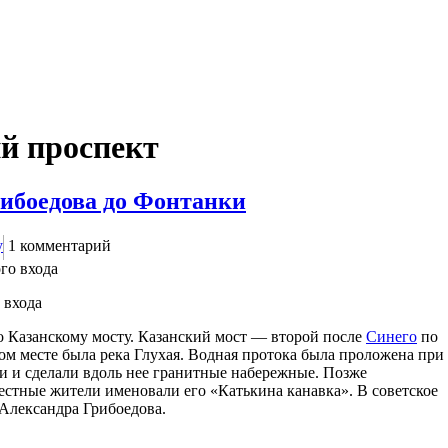
ий проспект
рибоедова до Фонтанки
у
1
комментарий
 входа
о Казанскому мосту. Казанский мост — второй после
Синего
по
том месте была река Глухая. Водная протока была проложена при
и и сделали вдоль нее гранитные набережные. Позже
стные жители именовали его «Катькина канавка». В советское
я Александра Грибоедова.