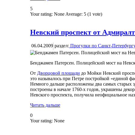
5
Your rating:
None
Average:
5
(
1
vote)
Невский проспект от Адмиралт
06.04.2009
раздел:
Прогулки по Санкт-Петербург
Бенджамен Патерсен. Полицейский мост на Невс
От
Дворцовой площади
до Мойки Невский проспе
это называлось при Петре постройкой «единой фа
Немного дальше расположены два самых старых зд
построены в начале 1760-х годов, украшены деко
Невского проспекта, получила неофициальное на
Читать дальше
0
Your rating:
None