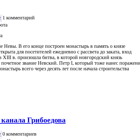
у
1
комментарий
та
е Невы. В его конце построен монастырь в память о князе
ткрыта для посетителей ежедневно с рассвета до заката, вход
 XIII в. произошла битва, в которой новгородский князь
почетное звание Невский. Петр I, который тоже нанес поражен
онастырь всего через десять лет после начала строительства
 канала Грибоедова
у
0
комментариев