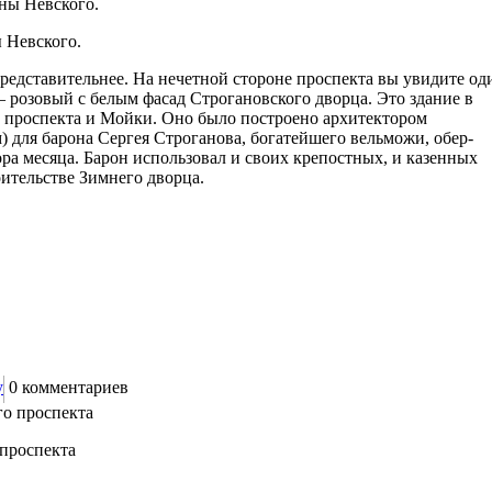
 Невского.
едставительнее. На нечетной стороне проспекта вы увидите од
 розовый с белым фасад Строгановского дворца. Это здание в
о проспекта и Мойки. Оно было построено архитектором
м) для барона Сергея Строганова, богатейшего вельможи, обер-
ра месяца. Барон использовал и своих крепостных, и казенных
оительстве Зимнего дворца.
у
0
комментариев
 проспекта