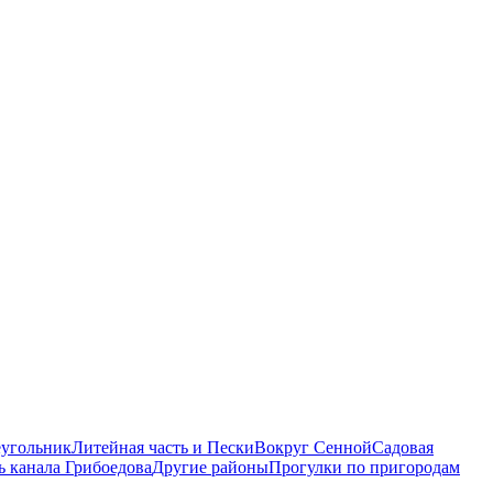
еугольник
Литейная часть и Пески
Вокруг Сенной
Садовая
ь канала Грибоедова
Другие районы
Прогулки по пригородам