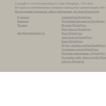
Copyright © www.ilovepetersburg.ru, Санкт-Петербург, 1703-2026.
Все права на опубликованные материалы принадлежат администрации сайта 
Использование материалов сайта и информация для правообладателей.
О проекте
Архитектура Петербурга
Контакты
Достопримечательности Петербурга
Реклама
История Петербурга
Прогулки по Петербургу
info@ilovepetersburg.ru
Фото Петербурга
Экскурсии по Петербургу
Карта Петербурга
Музеи, галереи и театры Петербурга
Гостиницы и отели Петербурга
Полезная информация о Петербурге
Рестораны, кафе, бары и клубы Пете
Lifestyle Петербург