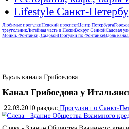
Lifestyle Санкт-Петерб
Любимые прогулки
Невский проспект
Центр Петербурга
Горохо
треугольник
Литейная часть и Пески
Вокруг Сенной
Садовая ул
Мойки, Фонтанки, Садовой
Прогулки по Фонтанке
Вдоль канал
Вдоль канала Грибоедова
Канал Грибоедова у Итальянс
22.03.2010
раздел:
Прогулки по Санкт-Пе
Слева - Здание Общества Взаимного кред