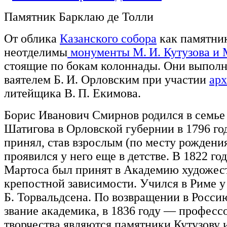
Памятник Барклаю де Толли
От облика
Казанского собора
как памятник
неотделимы
монументы М. И. Кутузова и М
стоящие по бокам колоннады. Они выпо
ваятелем Б. И. Орловским при участии
арх
литейщика В. П. Екимова.
Борис Иванович Смирнов родился в семь
Шатигова в Орловской губернии в 1796 г
принял, став взрослым (по месту рождения
проявился у него еще в детстве. В 1822 год
Мартоса был принят в Академию художест
крепостной зависимости. Учился в Риме 
Б. Торвальдсена. По возвращении в Росси
звание академика, в 1836 году — професс
творчества являются памятники Кутузову 