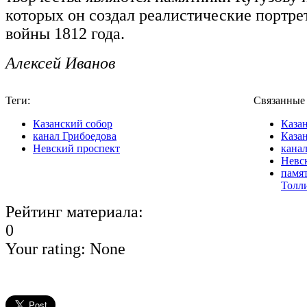
которых он создал реалистические портре
войны 1812 года.
Алексей Иванов
Теги:
Связанные
Казанский собор
Каза
канал Грибоедова
Каза
Невский проспект
кана
Невс
памят
Толл
Рейтинг материала:
0
Your rating:
None