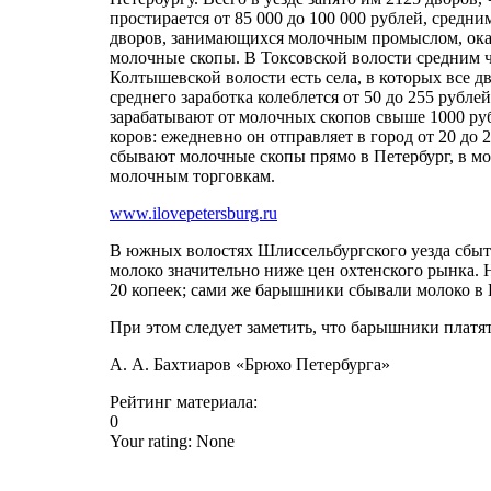
простирается от 85 000 до 100 000 рублей, средн
дворов, занимающихся молочным промыслом, оказы
молочные скопы. В Токсовской волости средним ч
Колтышевской волости есть села, в которых все 
среднего заработка колеблется от 50 до 255 рубле
зарабатывают от молочных скопов свыше 1000 рубл
коров: ежедневно он отправляет в город от 20 до
сбывают молочные скопы прямо в Петербург, в м
молочным торговкам.
www.ilovepetersburg.ru
В южных волостях Шлиссельбургского уезда сбы
молоко значительно ниже цен охтенского рынка. Н
20 копеек; сами же барышники сбывали молоко в
При этом следует заметить, что барышники платят
А. А. Бахтиаров «Брюхо Петербурга»
Рейтинг материала:
0
Your rating:
None