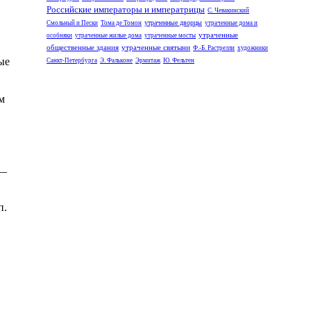
Российские императоры и императрицы
С. Чевакинский
утраченные дворцы
Смольный и Пески
Тома де Томон
утраченные дома и
утраченные
особняки
утраченные жилые дома
утраченные мосты
общественные здания
утраченные святыни
Ф.-Б. Растрелли
художники
ые
Санкт-Петербурга
Э. Фальконе
Эрмитаж
Ю. Фельтен
м
8—
п.