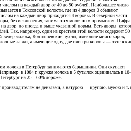
им числом на каждый двор от 40 до 50 рублей. Наибольшее число
вается в Токсовской волости, где из 4 дворов 3 сбывают
ислом на каждый двор приходится 4 коровы. В северной части
дворы, без исключения, занимаются молочным промыслом. Цифра
й на двор, но иногда и выше указанной нормы. Есть дворы, котор
ей. Так, например, один из крестьян этой волости содержит 50
 25 ведер молока; Колтышевские чухны, имеющие много коров,
олочные лавки, а имеющие одну, две или три коровы — охтенски
том молока в Петербург занимаются барышники. Они скупают
апример, в 1884 г. кружка молока в 5 бутылок оценивалась в 1
 Петербург на 25—60% дороже.
 производителям не деньгами, а натурою — крупою, мукою и т. 