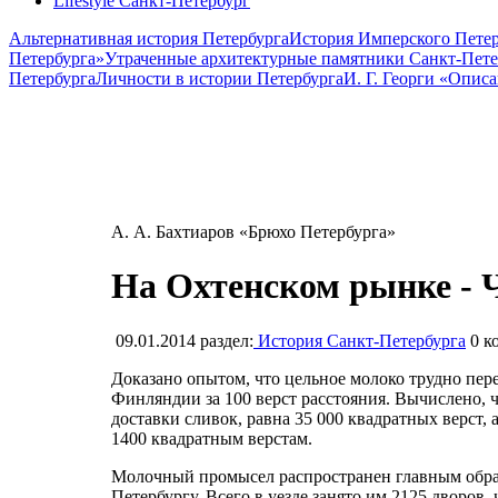
Lifestyle Санкт-Петербург
Альтернативная история Петербурга
История Имперского Петер
Петербурга»
Утраченные архитектурные памятники Санкт-Пете
Петербурга
Личности в истории Петербурга
И. Г. Георги «Опис
А. А. Бахтиаров «Брюхо Петербурга»
На Охтенском рынке - 
09.01.2014
раздел:
История Санкт-Петербурга
0
ко
Доказано опытом, что цельное молоко трудно перев
Финляндии за 100 верст расстояния. Вычислено, 
доставки сливок, равна 35 000 квадратных верст,
1400 квадратным верстам.
Молочный промысел распространен главным образ
Петербургу. Всего в уезде занято им 2125 дворов,