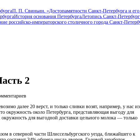
бурга
П. П. Свиньин. «Достопамятности Санкт-Петербурга и его
рбурга
История основания Петербурга
Летопись Санкт-Петербург
ание российско-императорского столичного города Санкт-Петерб
Часть 2
мментариев
озимо далее 20 верст, и только сливки возят, например, у нас из
что окружность около Петербурга, представляющая выгоду для
 а окружность для выгодной доставки цельного молока — только
ом в северной части Шлиссельбургского уезда, ближайшего к
 что составит 34% общего числа дворов. Годовой заработок