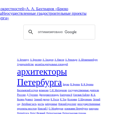
 окрестностей»
А. А. Бахтиаров «Брюхо
а
Неосуществленные градостроительные проекты
урга»
А. Бетанкур
А. Брюллов
А. Захаров
А. Квасов
А. Ринальди
А. Штакеншнейдер
Адмиралтейство
ансамбль центральных площадей
архитекторы
Петербурга
Биржа
В. Бренна
В. Ф. Бренна
государственные деятели
Васильевский остров
вельможи
Г.-И. Маттарнови
России
Д. Трезини
Дворцовая площадь
Екатерина II
Емельян Хайлов
Ж.-Б.
Коломна
Валлен-Деламот
Зимний дворец
К. Росси
К. Тон
Л. Шарлемань
Летний
неосуществленные
сад
Литейная часть
мосты
набережные
Невский проспект
проекты мостов
основание Петербурга
Николай I
О. Монферран
панорама
Петербурга
Петр I Великий
Петроградская
Петроградская сторона