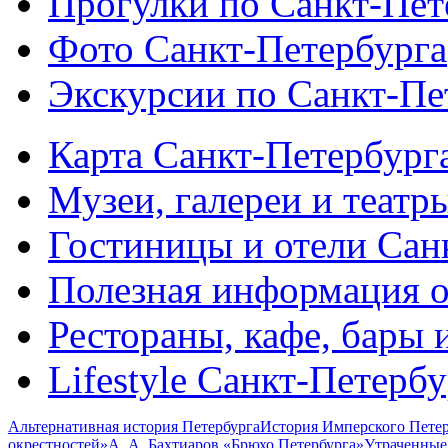
Прогулки по Санкт-Пет
Фото Санкт-Петербурга
Экскурсии по Санкт-Пе
Карта Санкт-Петербург
Музеи, галереи и театр
Гостиницы и отели Сан
Полезная информация о
Рестораны, кафе, бары 
Lifestyle Санкт-Петерб
Альтернативная история Петербурга
История Имперского Петер
окрестностей»
А. А. Бахтиаров «Брюхо Петербурга»
Утраченные