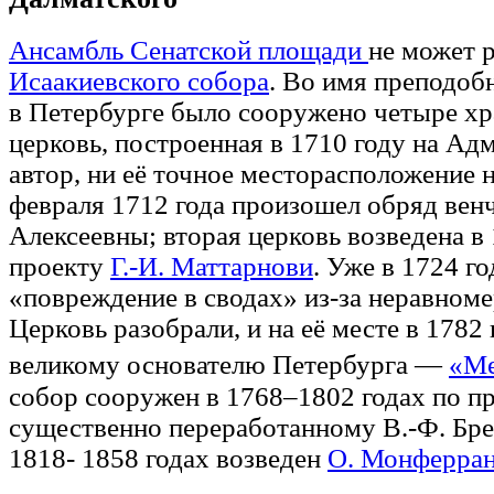
Ансамбль Сенатской площади
не может р
Исаакиевского собора
. Во имя преподоб
в Петербурге было сооружено четыре хр
церковь, построенная в 1710 году на Ад
автор, ни её точное месторасположение н
февраля 1712 года произошел обряд венч
Алексеевны; вторая церковь возведена в
проекту
Г.-И. Маттарнови
. Уже в 1724 г
«повреждение в сводах» из-за неравном
Церковь разобрали, и на её месте в 1782
великому основателю Петербурга —
«Ме
собор сооружен в 1768–1802 годах по п
существенно переработанному В.-Ф. Бре
1818- 1858 годах возведен
О. Монферра