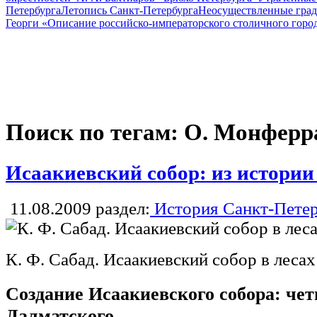
Петербурга
Летопись Санкт-Петербурга
Неосуществленные град
Георги «Описание российско-императорского столичного горо
Поиск по тегам: О. Монферр
Исаакиевский собор: из истории
11.08.2009
раздел:
История Санкт-Петер
К. Ф. Сабад. Исаакиевский собор в лесах
Создание Исаакиевского собора: че
Далматского