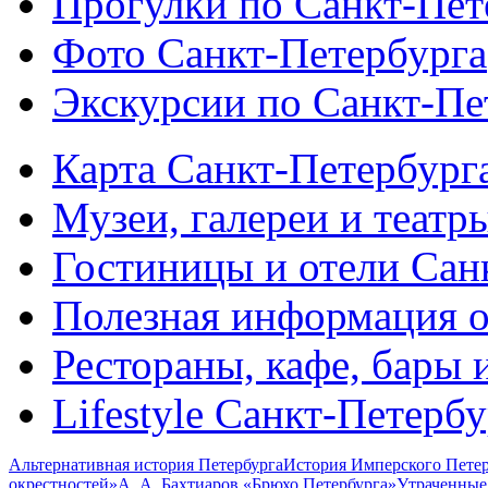
Прогулки по Санкт-Пет
Фото Санкт-Петербурга
Экскурсии по Санкт-Пе
Карта Санкт-Петербург
Музеи, галереи и театр
Гостиницы и отели Сан
Полезная информация о
Рестораны, кафе, бары 
Lifestyle Санкт-Петерб
Альтернативная история Петербурга
История Имперского Петер
окрестностей»
А. А. Бахтиаров «Брюхо Петербурга»
Утраченные