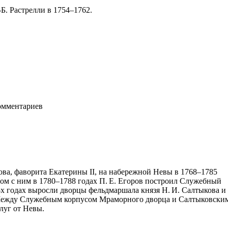
Б. Растрелли в 1754–1762.
мментариев
ова, фаворита Екатерины II, на набережной Невы в 1768–1785
ом с ним в 1780–1788 годах П. Е. Егоров построил Служебный
-х годах выросли дворцы фельдмаршала князя Н. И. Салтыкова и
. Между Служебным корпусом Мраморного дворца и Салтыковски
луг от Невы.