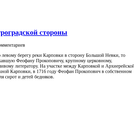
троградской стороны
мментариев
 левому берегу реки Карповки в сторону Большой Невки, то
ежавшую Феофану Прокоповичу, крупному церковному,
ливому литератору. На участке между Карповкой и Архиерейско
ежной Карповки, в 1716 году Феофан Прокопович в собственном
я сирот и детей бедняков.