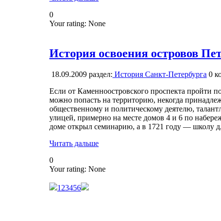
0
Your rating:
None
История освоения островов Пе
18.09.2009
раздел:
История Санкт-Петербурга
0
ко
Если от Каменноостровского проспекта пройти по
можно попасть на территорию, некогда принадл
общественному и политическому деятелю, талант
улицей, примерно на месте домов 4 и 6 по набер
доме открыл семинарию, а в 1721 году — школу дл
Читать дальше
0
Your rating:
None
1
2
3
4
5
6