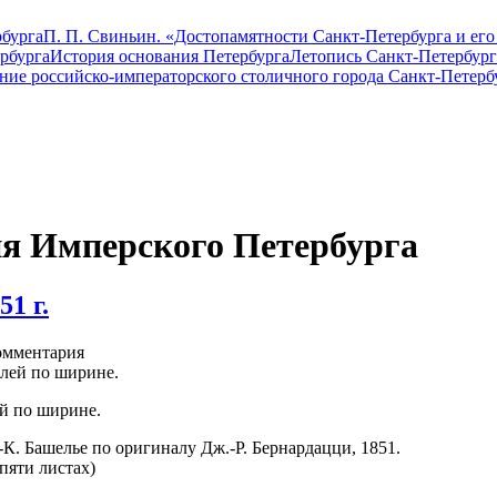
бурга
П. П. Свиньин. «Достопамятности Санкт-Петербурга и его
рбурга
История основания Петербурга
Летопись Санкт-Петербург
ание российско-императорского столичного города Санкт-Петерб
ия Имперского Петербурга
1 г.
мментария
ей по ширине.
шелье по оригиналу Дж.-Р. Бернардацци, 1851.
 пяти листах)