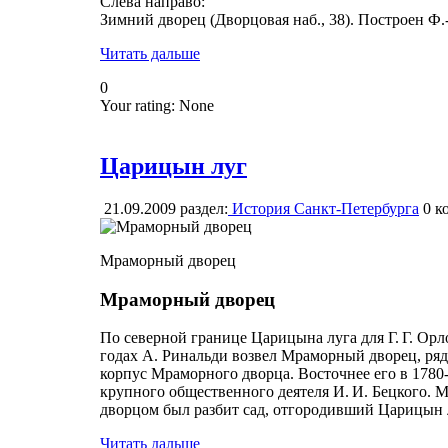
Слева направо:
Зимний дворец (Дворцовая наб., 38). Построен Ф.-
Читать дальше
0
Your rating:
None
Царицын луг
21.09.2009
раздел:
История Санкт-Петербурга
0
ко
Мраморный дворец
Мраморный дворец
По северной границе Царицына луга для Г. Г. Орл
годах А. Ринальди возвел Мраморный дворец, ряд
корпус Мраморного дворца. Восточнее его в 1780
крупного общественного деятеля И. И. Бецкого
дворцом был разбит сад, отгородивший Царицын 
Читать дальше