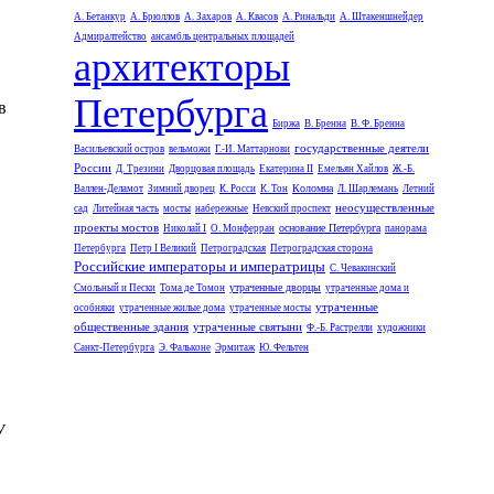
А. Бетанкур
А. Брюллов
А. Захаров
А. Квасов
А. Ринальди
А. Штакеншнейдер
Адмиралтейство
ансамбль центральных площадей
архитекторы
Петербурга
в
Биржа
В. Бренна
В. Ф. Бренна
государственные деятели
Васильевский остров
вельможи
Г.-И. Маттарнови
России
Д. Трезини
Дворцовая площадь
Екатерина II
Емельян Хайлов
Ж.-Б.
Коломна
Валлен-Деламот
Зимний дворец
К. Росси
К. Тон
Л. Шарлемань
Летний
неосуществленные
сад
Литейная часть
мосты
набережные
Невский проспект
проекты мостов
основание Петербурга
Николай I
О. Монферран
панорама
Петербурга
Петр I Великий
Петроградская
Петроградская сторона
Российские императоры и императрицы
С. Чевакинский
утраченные дворцы
Смольный и Пески
Тома де Томон
утраченные дома и
утраченные
особняки
утраченные жилые дома
утраченные мосты
общественные здания
утраченные святыни
Ф.-Б. Растрелли
художники
Санкт-Петербурга
Э. Фальконе
Эрмитаж
Ю. Фельтен
У