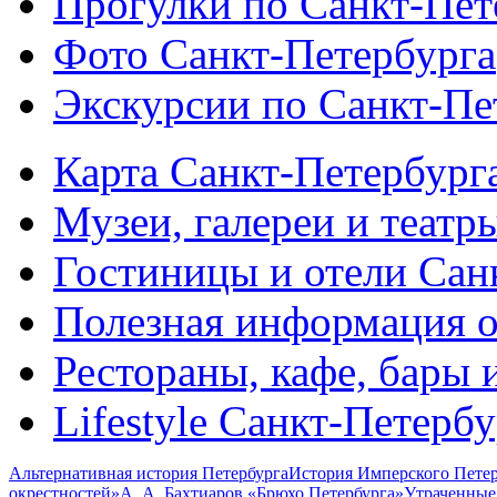
Прогулки по Санкт-Пет
Фото Санкт-Петербурга
Экскурсии по Санкт-Пе
Карта Санкт-Петербург
Музеи, галереи и театр
Гостиницы и отели Сан
Полезная информация о
Рестораны, кафе, бары 
Lifestyle Санкт-Петерб
Альтернативная история Петербурга
История Имперского Петер
окрестностей»
А. А. Бахтиаров «Брюхо Петербурга»
Утраченные