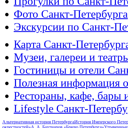
Прогулки по Санкт-Пет
Фото Санкт-Петербурга
Экскурсии по Санкт-Пе
Карта Санкт-Петербург
Музеи, галереи и театр
Гостиницы и отели Сан
Полезная информация о
Рестораны, кафе, бары 
Lifestyle Санкт-Петерб
Альтернативная история Петербурга
История Имперского Петер
окрестностей»
А. А. Бахтиаров «Брюхо Петербурга»
Утраченные