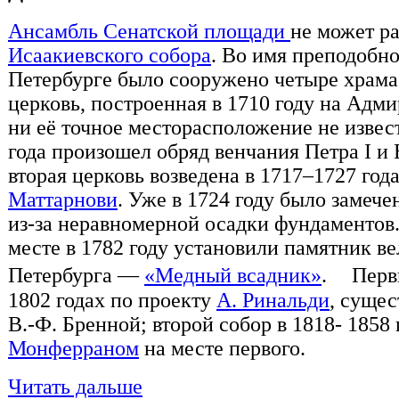
Ансамбль Сенатской площади
не может ра
Исаакиевского собора
. Во имя преподобно
Петербурге было сооружено четыре храма
церковь, построенная в 1710 году на Адми
ни её точное месторасположение не извест
года произошел обряд венчания Петра I и
вторая церковь возведена в 1717–1727 год
Маттарнови
. Уже в 1724 году было замеч
из-за неравномерной осадки фундаментов. 
месте в 1782 году установили памятник в
Петербурга —
«Медный всадник»
. Первы
1802 годах по проекту
А. Ринальди
, суще
В.-Ф. Бренной; второй собор в 1818- 1858
Монферраном
на месте первого.
Читать дальше