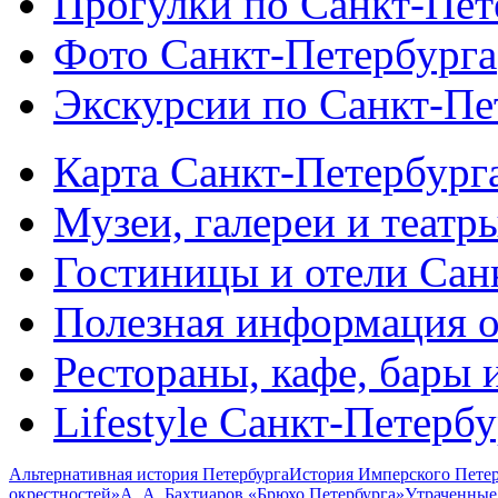
Прогулки по Санкт-Пет
Фото Санкт-Петербурга
Экскурсии по Санкт-Пе
Карта Санкт-Петербург
Музеи, галереи и театр
Гостиницы и отели Сан
Полезная информация о
Рестораны, кафе, бары 
Lifestyle Санкт-Петерб
Альтернативная история Петербурга
История Имперского Петер
окрестностей»
А. А. Бахтиаров «Брюхо Петербурга»
Утраченные