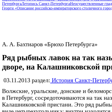
Петербурга
Летопись Санкт-Петербурга
Неосуществленные град
Георги «Описание российско-императорского столичного горо
А. А. Бахтиаров «Брюхо Петербурга»
Ряд рыбных лавок на так на
дворе, на Калашниковской пр
03.11.2013
раздел:
История Санкт-Петерб
Волжские, уральские, донские и беломор
в Петербург, сосредоточиваются на так н
Калашниковской пристани. Это ряд рыбны
виде четырехугольника: внутри находится