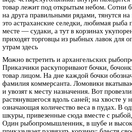
товар лежит под открытым небом. Сотни 
на друга правильными рядами, тянутся на
это астраханские селедки, любимая рыба 
месте — судаки, а тут в корзинах укупор
приходят торговцы из рыбных лавок для о
утрам здесь
Можно встретить и архангельских рыбоп
Приказчики раскупоривают бочки, бочонк
товар лицом. На дне каждой бочки обозна
фамилия коммерсанта. Ломовики вкатываю
и увозят к месту назначения. Вот провезл
растянувшегося вдоль саней; на хвосте у 
означающая количество веса в пудах. В о
шкуры, привезенные сюда вместе с рыбой,
Один рыбопромышленник, в шубе и высок
приказывает развязать корзину: блестя с